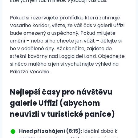
kterých jen tak minete. Vyžadují váš čas.
Pokud si rezervujete prohlídku, která zahrnuje
Vasariho koridor, vězte, že váš čas v galerii Uffizi
bude omezený a uspěchaný. Pokud milujete
umění – nebo si ho chcete jen vážit – dělejte si
ho v oddělené dny. Až skončíte, zajděte do
střešní kavárny nad Loggia dei Lanzi. Objednejte
si něco malého a jen si vychutnejte výhled na
Palazzo Vecchio.
Nejlepší časy pro návštěvu
galerie Uffizi (abychom
neuvízli v turistické panice)
Hned při zahájení (8:15):
Ideální doba k