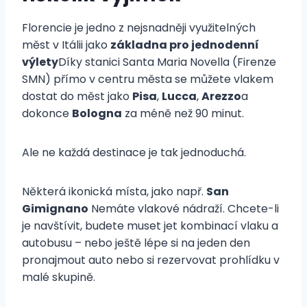
Florencie je jedno z nejsnadněji využitelných
měst v Itálii jako
základna pro jednodenní
výlety
Díky stanici Santa Maria Novella (Firenze
SMN) přímo v centru města se můžete vlakem
dostat do měst jako
Pisa
,
Lucca
,
Arezzo
a
dokonce
Bologna
za méně než 90 minut.
Ale ne každá destinace je tak jednoduchá.
Některá ikonická místa, jako např.
San
Gimignano
Nemáte vlakové nádraží. Chcete-li
je navštívit, budete muset jet kombinací vlaku a
autobusu – nebo ještě lépe si na jeden den
pronajmout auto nebo si rezervovat prohlídku v
malé skupině.