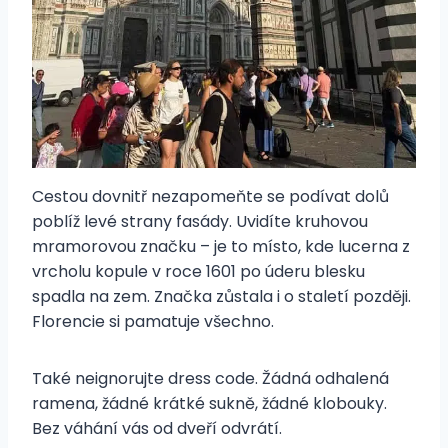
Cestou dovnitř nezapomeňte se podívat dolů
poblíž levé strany fasády. Uvidíte kruhovou
mramorovou značku – je to místo, kde lucerna z
vrcholu kopule v roce 1601 po úderu blesku
spadla na zem. Značka zůstala i o staletí později.
Florencie si pamatuje všechno.
Také neignorujte dress code. Žádná odhalená
ramena, žádné krátké sukně, žádné klobouky.
Bez váhání vás od dveří odvrátí.