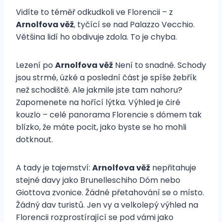
Vidíte to téměř odkudkoli ve Florencii – z
Arnolfova věž
, tyčící se nad Palazzo Vecchio.
Většina lidí ho obdivuje zdola. To je chyba.
Lezení po
Arnolfova věž
Není to snadné. Schody
jsou strmé, úzké a poslední část je spíše žebřík
než schodiště. Ale jakmile jste tam nahoru?
Zapomenete na hořící lýtka. Výhled je čiré
kouzlo – celé panorama Florencie s dómem tak
blízko, že máte pocit, jako byste se ho mohli
dotknout.
A tady je tajemství:
Arnolfova věž
nepřitahuje
stejné davy jako Brunelleschiho Dóm nebo
Giottova zvonice. Žádné přetahování se o místo.
Žádný dav turistů. Jen vy a velkolepý výhled na
Florencii rozprostírající se pod vámi jako