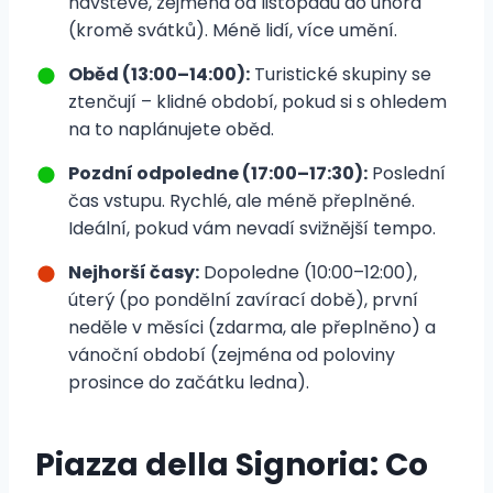
návštěvě, zejména od listopadu do února
(kromě svátků). Méně lidí, více umění.
Oběd (13:00–14:00):
Turistické skupiny se
ztenčují – klidné období, pokud si s ohledem
na to naplánujete oběd.
Pozdní odpoledne (17:00–17:30):
Poslední
čas vstupu. Rychlé, ale méně přeplněné.
Ideální, pokud vám nevadí svižnější tempo.
Nejhorší časy:
Dopoledne (10:00–12:00),
úterý (po pondělní zavírací době), první
neděle v měsíci (zdarma, ale přeplněno) a
vánoční období (zejména od poloviny
prosince do začátku ledna).
Piazza della Signoria: Co