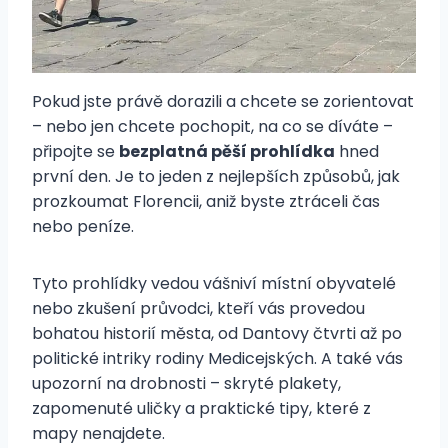
Pokud jste právě dorazili a chcete se zorientovat
– nebo jen chcete pochopit, na co se díváte –
připojte se
bezplatná pěší prohlídka
hned
první den. Je to jeden z nejlepších způsobů, jak
prozkoumat Florencii, aniž byste ztráceli čas
nebo peníze.
Tyto prohlídky vedou vášniví místní obyvatelé
nebo zkušení průvodci, kteří vás provedou
bohatou historií města, od Dantovy čtvrti až po
politické intriky rodiny Medicejských. A také vás
upozorní na drobnosti – skryté plakety,
zapomenuté uličky a praktické tipy, které z
mapy nenajdete.