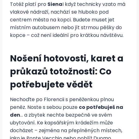
Totéž platí pro
Siena
I když technicky vzato má
vlakové nádraží, nachází se hluboko pod
centrem města na kopci. Budete muset jet
místním autobusem nebo jít strmou pěšky do
kopce – což není ideální pro krátkou návštěvu.
Nošení hotovosti, karet a
průkazů totožnosti: Co
potřebujete vědět
Nechoďte po Florencii s peněženkou plnou
peněz. Noste s sebou pouze
co potřebuješ na
den
... a zbytek nechte bezpečně ve svém
ubytování. Ke kapsářským krádežím může
docházet – zejména na přeplněných místech,
jako je Ponte Vecchio nebo poblíž Duomo.