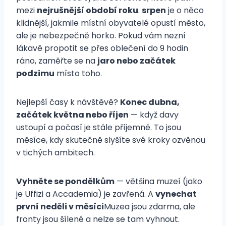
mezi
nejrušnější období roku
.
srpen
je o něco
klidnější, jakmile místní obyvatelé opustí město,
ale je nebezpečně horko. Pokud vám nezní
lákavě propotit se přes oblečení do 9 hodin
ráno, zaměřte se na
jaro nebo začátek
podzimu
místo toho.
Nejlepší časy k návštěvě?
Konec dubna,
začátek května nebo říjen
— když davy
ustoupí a počasí je stále příjemné. To jsou
měsíce, kdy skutečně slyšíte své kroky ozvěnou
v tichých ambitech.
Vyhněte se pondělkům
— většina muzeí (jako
je Uffizi a Accademia) je zavřená. A
vynechat
první neděli v měsíci
Muzea jsou zdarma, ale
fronty jsou šílené a nelze se tam vyhnout.