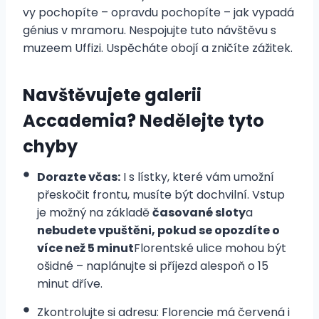
vy pochopíte – opravdu pochopíte – jak vypadá
génius v mramoru. Nespojujte tuto návštěvu s
muzeem Uffizi. Uspěcháte obojí a zničíte zážitek.
Navštěvujete galerii
Accademia? Nedělejte tyto
chyby
Dorazte včas:
I s lístky, které vám umožní
přeskočit frontu, musíte být dochvilní. Vstup
je možný na základě
časované sloty
a
nebudete vpuštěni, pokud se opozdíte o
více než 5 minut
Florentské ulice mohou být
ošidné – naplánujte si příjezd alespoň o 15
minut dříve.
Zkontrolujte si adresu: Florencie má červená i