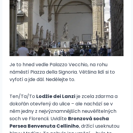
Je to hned vedle Palazzo Vecchio, na rohu
náměstí Piazza della Signoria. Většina lidí si to
vyfotí a jde dál. Nedělejte to.
Ten/Ta/To
Lodžie dei Lanzi
je zcela zdarma a
dokořán otevřený do ulice – ale nachází se v
něm jedny z nejvýznamnějších neuvěřitelných
soch ve Florencii. Uvidíte
Bronzová socha
Persea Benvenuta Celliniho
, držící useknutou