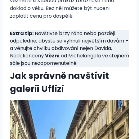
vezměte si s sebou průkaz totožnosti nebo
doklad o věku. Bez něj můžete být nuceni
zaplatit cenu pro dospělé.
Extra tip:
Navštivte brzy ráno nebo později
odpoledne, abyste se vyhnuli největším davům –
a věnujte chvilku obdivování nejen Davida.
Nedokončený
Vězni
od Michelangela ve stejném
sále jsou nezapomenutelné.
Jak správně navštívit
galerii Uffizi