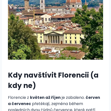
Kdy navštívit Florencii (a
kdy ne)
Florencie z
květen až říjen
je zabaleno.
červen
a červenec
přetékají, zejména během
posledních dvou týdnů července, které patří