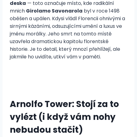
deska
— toto označuje místo, kde radikální
mnich
Girolamo Savonarola
byl v roce 1498
oběšen a upálen. Kdysi vládl Florencii ohnivými a
sirnými kázáními, odsuzujícími umění a luxus ve
jménu morálky. Jeho smrt na tomto místě
uzavřela dramatickou kapitolu florentské
historie. Je to detail, který mnozí přehlížejí, ale
jakmile ho uvidíte, utkví vám v paměti.
Arnolfo Tower: Stojí za to
vylézt (i když vám nohy
nebudou stačit)