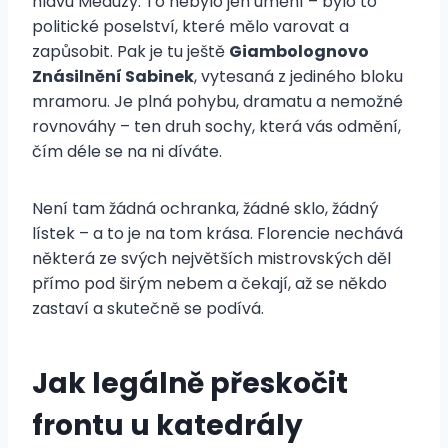
hlavu Medúzy. To nebylo jen umění – bylo to
politické poselství, které mělo varovat a
zapůsobit. Pak je tu ještě
Giambolognovo
Znásilnění Sabinek
, vytesaná z jediného bloku
mramoru. Je plná pohybu, dramatu a nemožné
rovnováhy – ten druh sochy, která vás odmění,
čím déle se na ni díváte.
Není tam žádná ochranka, žádné sklo, žádný
lístek – a to je na tom krása. Florencie nechává
některá ze svých největších mistrovských děl
přímo pod širým nebem a čekají, až se někdo
zastaví a skutečně se podívá.
Jak legálně přeskočit
frontu u katedrály