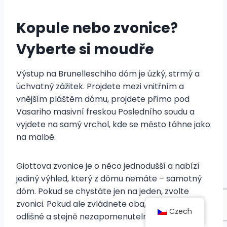
Kopule nebo zvonice?
Vyberte si moudře
Výstup na Brunelleschiho dóm je úzký, strmý a
úchvatný zážitek. Projdete mezi vnitřním a
vnějším pláštěm dómu, projdete přímo pod
Vasariho masivní freskou Posledního soudu a
vyjdete na samý vrchol, kde se město táhne jako
na malbě.
Giottova zvonice je o něco jednodušší a nabízí
jediný výhled, který z dómu nemáte – samotný
dóm. Pokud se chystáte jen na jeden, zvolte
zvonici. Pokud ale zvládnete oba, jsou zcela
Czech
odlišné a stejně nezapomenutelné.