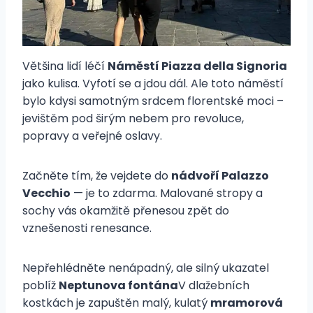
Většina lidí léčí
Náměstí Piazza della Signoria
jako kulisa. Vyfotí se a jdou dál. Ale toto náměstí
bylo kdysi samotným srdcem florentské moci –
jevištěm pod širým nebem pro revoluce,
popravy a veřejné oslavy.
Začněte tím, že vejdete do
nádvoří Palazzo
Vecchio
— je to zdarma. Malované stropy a
sochy vás okamžitě přenesou zpět do
vznešenosti renesance.
Nepřehlédněte nenápadný, ale silný ukazatel
poblíž
Neptunova fontána
V dlažebních
kostkách je zapuštěn malý, kulatý
mramorová