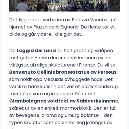
Det ligger rett ved siden av Palazzo Vecchio, på
hjørnet av Piazza della Signoria. De fleste tar et
bilde og går videre. Ikke gjør det.
De
Loggia dei Lanzi
er helt gratis og vidåpen
mot gaten – men den inneholder noen av de
viktigste, utrolige skulpturene i Firenze. Du vil se
Benvenuto Cellinis bronsestatue av Perseus
,
som holdt opp Medusas avhuggede hode. Det
var ikke bare kunst – det var et politisk budskap,
ment å advare og imponere. Så er det
Giambolognas voldtekt av Sabinerkvinnene
,
skåret ut av en enkelt marmorblokk. Den er full
av bevegelse, drama og umulig balanse – den
typen skulptur som belønner deg jo lenger du