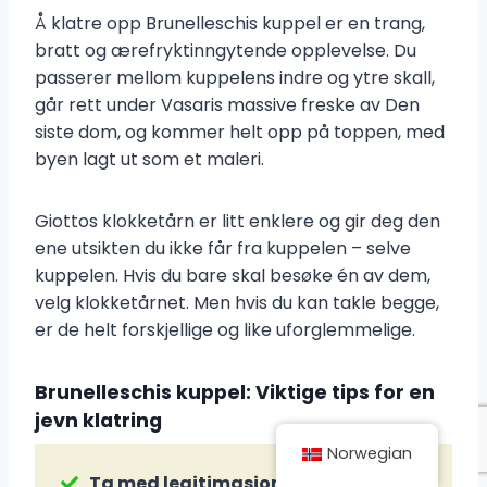
Å klatre opp Brunelleschis kuppel er en trang,
bratt og ærefryktinngytende opplevelse. Du
passerer mellom kuppelens indre og ytre skall,
går rett under Vasaris massive freske av Den
siste dom, og kommer helt opp på toppen, med
byen lagt ut som et maleri.
Giottos klokketårn er litt enklere og gir deg den
ene utsikten du ikke får fra kuppelen – selve
kuppelen. Hvis du bare skal besøke én av dem,
velg klokketårnet. Men hvis du kan takle begge,
er de helt forskjellige og like uforglemmelige.
Brunelleschis kuppel: Viktige tips for en
jevn klatring
Norwegian
Ta med legitimasjon:
Fra og med