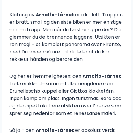
Klatring av
Arnolfo-tårnet
er ikke lett. Trappen
er bratt, smal, og den siste biten er mer en stige
enn en trapp. Men når du først er oppe der? Da
glemmer du de brennende leggene. Utsikten er
ren magi – et komplett panorama over Firenze,
med Duomoen så nær at du føler at du kan
rekke ut hånden og berøre den.
Og her er hemmeligheten: den
Arnolfo-tårnet
trekker ikke de samme folkemengdene som
Brunelleschis kuppel eller Giottos klokketårn.
Ingen kamp om plass. Ingen turistmas. Bare deg
og den spektakulære utsikten over Firenze som
sprer seg nedenfor som et renessansemaleri.
Så ja – den
Arnolfo-tårnet
er absolutt verdt