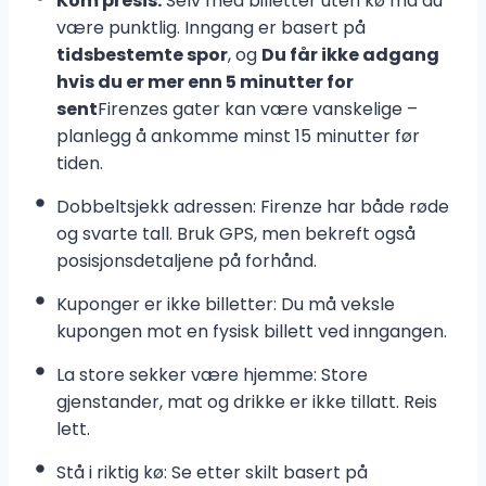
Kom presis:
Selv med billetter uten kø må du
være punktlig. Inngang er basert på
tidsbestemte spor
, og
Du får ikke adgang
hvis du er mer enn 5 minutter for
sent
Firenzes gater kan være vanskelige –
planlegg å ankomme minst 15 minutter før
tiden.
Dobbeltsjekk adressen: Firenze har både røde
og svarte tall. Bruk GPS, men bekreft også
posisjonsdetaljene på forhånd.
Kuponger er ikke billetter: Du må veksle
kupongen mot en fysisk billett ved inngangen.
La store sekker være hjemme: Store
gjenstander, mat og drikke er ikke tillatt. Reis
lett.
Stå i riktig kø: Se etter skilt basert på