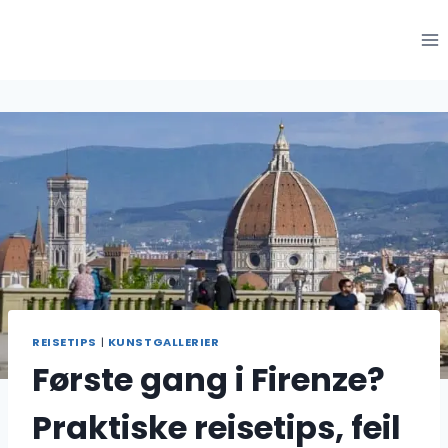
Hopp
til
innhold
REISETIPS
|
KUNSTGALLERIER
Første gang i Firenze?
Praktiske reisetips, feil