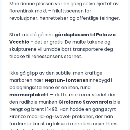
Men denne plassen var en gang selve hjertet av
florentinsk makt – friluftsscenen for
revolusjoner, henrettelser og offentlige feiringer.
Start med å gå inn i
gårdsplassen til Palazzo
Vecchio
– det er gratis. De malte takene og
skulpturene vil umiddelbart transportere deg
tilbake til renessansens storhet.
Ikke gå glipp av den subtile, men kraftige
markøren nær
Neptun-fontenen
Innebygd i
belegningssteinene er en liten, rund
marmorplakett
— dette markerer stedet der
den radikale munken
Girolamo Savonarola
ble
hengt og brent i 1498. Han hadde en gang styrt
Firenze med ild-og-svovel-prekener, der han
fordømte kunst og luksus i moralens navn. Hans