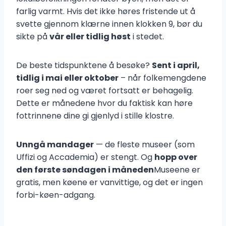
farlig varmt. Hvis det ikke høres fristende ut å
svette gjennom klærne innen klokken 9, bør du
sikte på
vår eller tidlig høst
i stedet.
De beste tidspunktene å besøke?
Sent i april,
tidlig i mai eller oktober
– når folkemengdene
roer seg ned og været fortsatt er behagelig.
Dette er månedene hvor du faktisk kan høre
fottrinnene dine gi gjenlyd i stille klostre.
Unngå mandager
— de fleste museer (som
Uffizi og Accademia) er stengt. Og
hopp over
den første søndagen i måneden
Museene er
gratis, men køene er vanvittige, og det er ingen
forbi-køen-adgang.