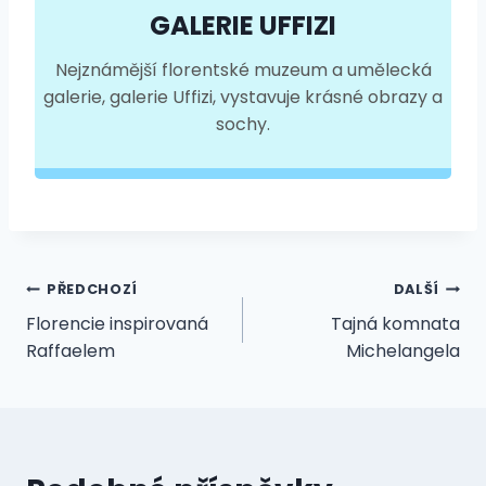
GALERIE UFFIZI
Nejznámější florentské muzeum a umělecká
galerie, galerie Uffizi, vystavuje krásné obrazy a
sochy.
Navigace
PŘEDCHOZÍ
DALŠÍ
Florencie inspirovaná
Tajná komnata
pro
Raffaelem
Michelangela
příspěvek