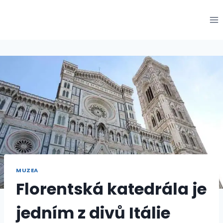
Přeskočit
na
obsah
MUZEA
Florentská katedrála je
jedním z divů Itálie