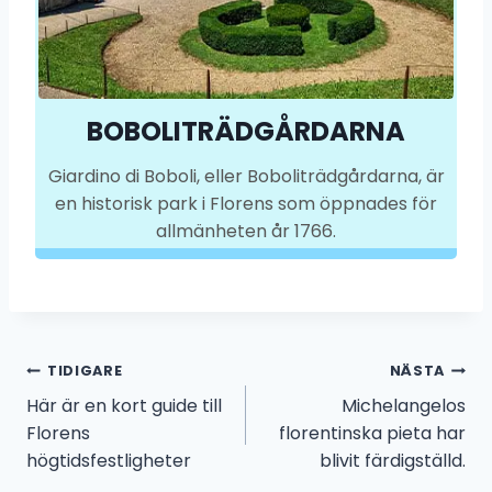
BOBOLITRÄDGÅRDARNA
Giardino di Boboli, eller Boboliträdgårdarna, är
en historisk park i Florens som öppnades för
allmänheten år 1766.
Inläggsnavigering
TIDIGARE
NÄSTA
Här är en kort guide till
Michelangelos
Florens
florentinska pieta har
högtidsfestligheter
blivit färdigställd.