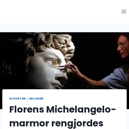
Hoppa
till
innehåll
NYHETER
|
MUSEER
Florens Michelangelo-
marmor rengjordes