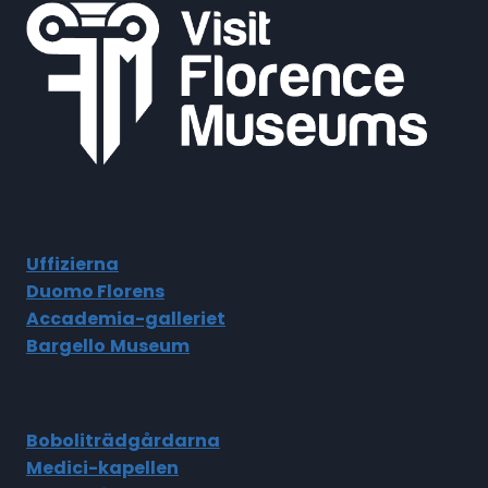
Uffizierna
Duomo Florens
Accademia-galleriet
Bargello
Museum
Boboliträdgårdarna
Medici-kapellen