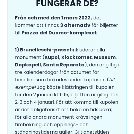
FUNGERAR DE?
Från och med den 1 mars 2022,
det
kommer att finnas
3 alternativ
för biljetter
till
Piazza del Duomo-komplexet
.
1)
Brunelleschi-passet
inkluderar alla
monument (
Kupol
,
Klocktornet
,
Museum
,
Dopkapell
,
Santa Reparata
); den är giltig i
tre kalenderdagar från datumet för
besöket som bokades under köpfasen (
till
exempel
Jag köpte klättringen till kupolen
för den 2 januari kl. 11:15, biljetten är giltig den
2, 3 och 4 januari. För att komma till kupolen
är det obligatoriskt att boka en tidslucka;
för alla andra monument krävs ingen
timbokning, och öppnings- och
stängningstiderna gäller. Giltighetstiden