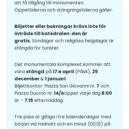
att få tillgång till monumenten.
Öppettiderna och stängningstiderna gäller.
Biljetter eller bokningar krävs inte för
inträde till katedralen: den är
gratis.
Söndagar och religiösa helgdagar är
stängda för turister.
Det monumentala komplexet kommer att
vara
stängd
på
17:e
april
(Påsk),
25
december
&
1 januari
.
Biljettkontor: Piazza San Giovanni nr.
7
och
Piazza Duomo nr.
14/A
öppet varje dag
8:00
är –
7:15
eftermiddag.
Tre pass är giltiga i tre kalenderdagar med
början vid midnatt och en minut (00:01) på