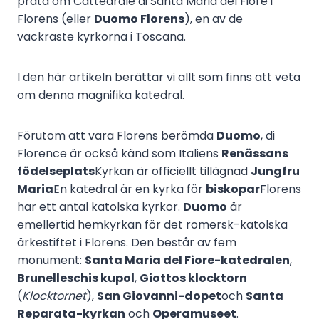
prata om Cattedrale di Santa Maria del Fiore i
Florens (eller
Duomo Florens
), en av de
vackraste kyrkorna i Toscana.
I den här artikeln berättar vi allt som finns att veta
om denna magnifika katedral.
Förutom att vara Florens berömda
Duomo
, di
Florence är också känd som Italiens
Renässans
födelseplats
Kyrkan är officiellt tillägnad
Jungfru
Maria
En katedral är en kyrka för
biskopar
Florens
har ett antal katolska kyrkor.
Duomo
är
emellertid hemkyrkan för det romersk-katolska
ärkestiftet i Florens. Den består av fem
monument:
Santa Maria del Fiore-katedralen
,
Brunelleschis kupol
,
Giottos klocktorn
(
Klocktornet
),
San Giovanni-dopet
och
Santa
Reparata-kyrkan
och
Operamuseet
.