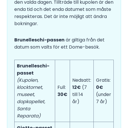
den valda dagen. Tillträde till kupolen är den
enda tid och det enda datumet som måste
respekteras. Det är inte möjligt att ändra
bokningar.
Brunelleschi-passen
är giltiga från det
datum som valts för ett Dome-besök.
Brunelleschi-
passet
(Kupolen,
Nedsatt:
Gratis:
klocktornet,
Full:
12€
(7
0€
museet,
30€
till 14
(under
dopkapellet,
år)
7 år)
Santa
Reparata)
Giotto-passet