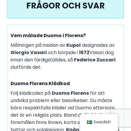
FRÅGOR OCH SVAR
Vem målade Duomo i Florens?
Målningen på insidan av
Kupol
designades av
Giorgio Vasari
och började i
1572
Vasari dog
innan den färdigställdes, så
Federico Zuccari
slutförde det.
Duomo Florens Klädkod
Följ klädkoden på
Duomo Florens
för att
undvika problem eller besvikelser. Du måste
bära respektfulla kläder vid Duomo eftersom
det är en religiös plats. Bland de förbjudna
föremålen finns linnen, korta shorts, sandaler,
Swedish
hattar och solglasögon.
Knän
,
axlar
, och tårna