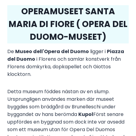
OPERAMUSEET SANTA
MARIA DI FIORE (
OPERA DEL
DUOMO-MUSEET
)
De
Museo dell'Opera del Duomo
ligger i
Piazza
del Duomo
i Florens och samlar konstverk från
Florens domkyrka, dopkapellet och Giottos
klocktorn.
Detta museum föddes nästan av en slump.
Ursprungligen användes marken där museet
byggdes som brädgård av Brunelleschi under
byggandet av hans berömda
Kupol
Först senare
uppfördes en byggnad som dock inte var avsedd
som ett museum utan för Opera Del Duomos