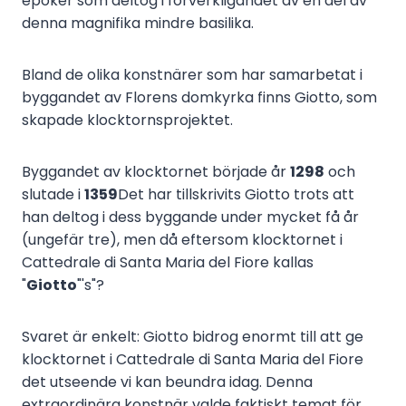
epoker som deltog i förverkligandet av en del av
denna magnifika mindre basilika.
Bland de olika konstnärer som har samarbetat i
byggandet av Florens domkyrka finns Giotto, som
skapade klocktornsprojektet.
Byggandet av klocktornet började år
1298
och
slutade i
1359
Det har tillskrivits Giotto trots att
han deltog i dess byggande under mycket få år
(ungefär tre), men då eftersom klocktornet i
Cattedrale di Santa Maria del Fiore kallas
"
Giotto
"'s"?
Svaret är enkelt: Giotto bidrog enormt till att ge
klocktornet i Cattedrale di Santa Maria del Fiore
det utseende vi kan beundra idag. Denna
extraordinära konstnär valde faktiskt temat för