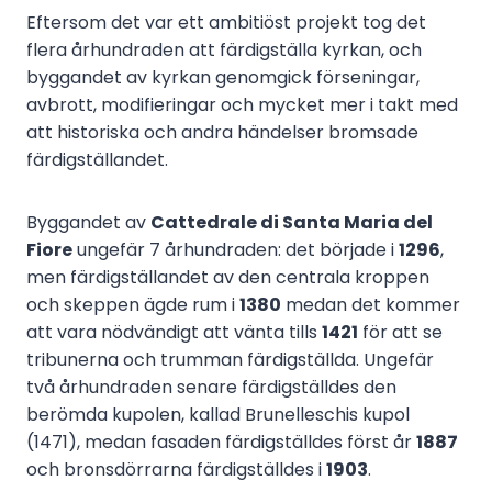
Eftersom det var ett ambitiöst projekt tog det
flera århundraden att färdigställa kyrkan, och
byggandet av kyrkan genomgick förseningar,
avbrott, modifieringar och mycket mer i takt med
att historiska och andra händelser bromsade
färdigställandet.
Byggandet av
Cattedrale di Santa Maria del
Fiore
ungefär 7 århundraden: det började i
1296
,
men färdigställandet av den centrala kroppen
och skeppen ägde rum i
1380
medan det kommer
att vara nödvändigt att vänta tills
1421
för att se
tribunerna och trumman färdigställda. Ungefär
två århundraden senare färdigställdes den
berömda kupolen, kallad Brunelleschis kupol
(1471), medan fasaden färdigställdes först år
1887
och bronsdörrarna färdigställdes i
1903
.