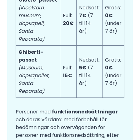
(Klocktorn,
Nedsatt:
Gratis:
museum,
Full:
7€
(7
0€
dopkapell,
20€
till 14
(under
Santa
år)
7 år)
Reparata)
Ghiberti-
passet
Nedsatt:
Gratis:
(Museum,
Full:
5€
(7
0€
dopkapellet,
15€
till 14
(under
Santa
år)
7 år)
Reparata)
Personer med
funktionsnedsättningar
och deras vårdare: med förbehåll för
bedömningar och överväganden för
personer med funktionsnedsättning, efter