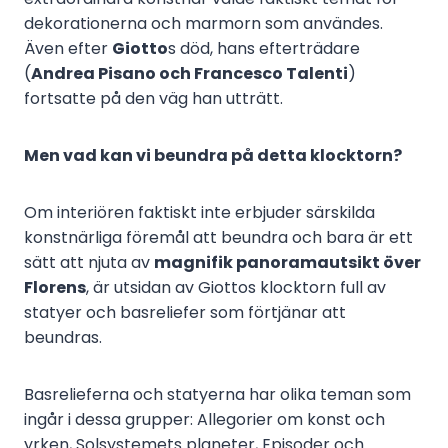
dekorationerna och marmorn som användes.
Även efter
Giotto
s död, hans efterträdare
(
Andrea Pisano och Francesco Talenti
)
fortsatte på den väg han utträtt.
Men vad kan vi beundra på detta klocktorn?
Om interiören faktiskt inte erbjuder särskilda
konstnärliga föremål att beundra och bara är ett
sätt att njuta av
magnifik panoramautsikt över
Florens
, är utsidan av Giottos klocktorn full av
statyer och basreliefer som förtjänar att
beundras.
Basrelieferna och statyerna har olika teman som
ingår i dessa grupper: Allegorier om konst och
yrken, Solsystemets planeter, Episoder och