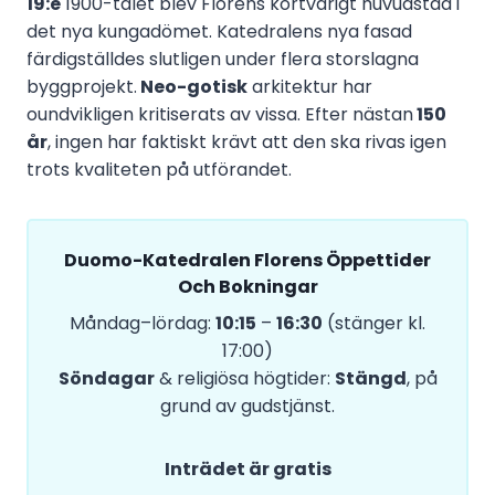
19:e
1900-talet blev Florens kortvarigt huvudstad i
det nya kungadömet. Katedralens nya fasad
färdigställdes slutligen under flera storslagna
byggprojekt.
Neo-gotisk
arkitektur har
oundvikligen kritiserats av vissa. Efter nästan
150
år
, ingen har faktiskt krävt att den ska rivas igen
trots kvaliteten på utförandet.
Duomo-Katedralen Florens Öppettider
Och Bokningar
Måndag–lördag:
10:15
–
16:30
(stänger kl.
17:00)
Söndagar
& religiösa högtider:
Stängd
, på
grund av gudstjänst.
Inträdet är gratis