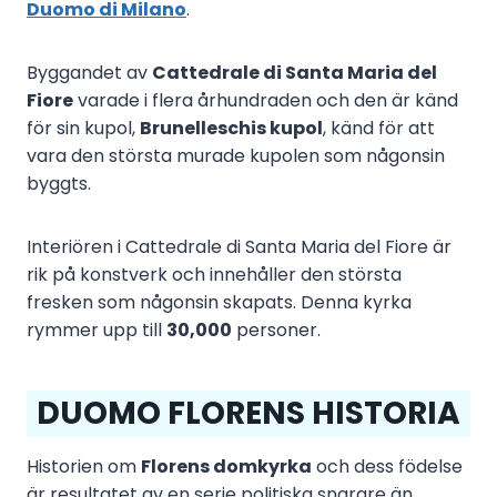
Duomo di Milano
.
Byggandet av
Cattedrale di Santa Maria del
Fiore
varade i flera århundraden och den är känd
för sin kupol,
Brunelleschis kupol
, känd för att
vara den största murade kupolen som någonsin
byggts.
Interiören i Cattedrale di Santa Maria del Fiore är
rik på konstverk och innehåller den största
fresken som någonsin skapats. Denna kyrka
rymmer upp till
30,000
personer.
DUOMO FLORENS HISTORIA
Historien om
Florens domkyrka
och dess födelse
är resultatet av en serie politiska snarare än