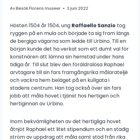
Av
Besök Florens museer
3 juni 2022
Hösten 1504 år 1504, ung
Raffaello Sanzio
tog
ryggen på en mula och började ta sig fram längs
de bergiga vägarna som ledde till Urbino. Till en
början kunde det ha verkat som ett dumt val för
konstnären att lämna sin hemstad under hans
tidiga år. Till slut blev den föräldralösa Raphael
arvtagare till sin fars framgångsrika målarateljé
och vackra hem beläget på en kullgata i
stadens centrum. Han tog också över sin fars
jobb att måla hovet i tjänst hos hertigen och
hertiginnan av Urbino.
Inom bekvämligheten av det hertigliga hovet
åtnjöt Raphael ett litet stipendium och en stadig
ström av uppdrag att måla samt stöd från rika