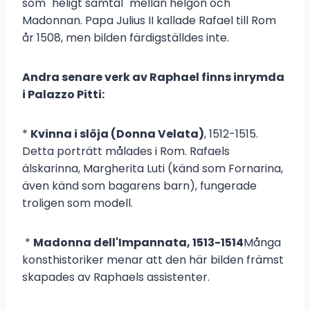
som "heligt samtal" mellan helgon och
Madonnan. Papa Julius II kallade Rafael till Rom
år 1508, men bilden färdigställdes inte.
Andra senare verk av Raphael finns inrymda
i Palazzo Pitti:
*
Kvinna i slöja (Donna Velata)
, 1512-1515.
Detta porträtt målades i Rom. Rafaels
älskarinna, Margherita Luti (känd som Fornarina,
även känd som bagarens barn), fungerade
troligen som modell.
*
Madonna dell'Impannata, 1513-1514
Många
konsthistoriker menar att den här bilden främst
skapades av Raphaels assistenter.