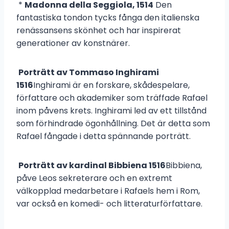
*
Madonna della Seggiola, 1514
Den
fantastiska tondon tycks fånga den italienska
renässansens skönhet och har inspirerat
generationer av konstnärer.
Porträtt av Tommaso Inghirami
1516
Inghirami är en forskare, skådespelare,
författare och akademiker som träffade Rafael
inom påvens krets. Inghirami led av ett tillstånd
som förhindrade ögonhållning. Det är detta som
Rafael fångade i detta spännande porträtt.
Porträtt av kardinal Bibbiena 1516
Bibbiena,
påve Leos sekreterare och en extremt
välkopplad medarbetare i Rafaels hem i Rom,
var också en komedi- och litteraturförfattare.