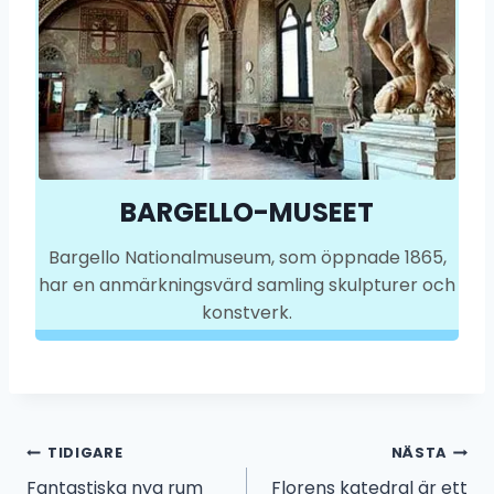
BARGELLO-MUSEET
Bargello Nationalmuseum, som öppnade 1865,
har en anmärkningsvärd samling skulpturer och
konstverk.
Inläggsnavigering
TIDIGARE
NÄSTA
Fantastiska nya rum
Florens katedral är ett