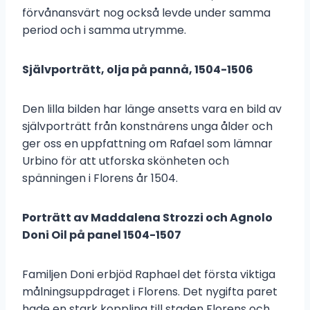
förvånansvärt nog också levde under samma
period och i samma utrymme.
Självporträtt, olja på pannå, 1504-1506
Den lilla bilden har länge ansetts vara en bild av
självporträtt från konstnärens unga ålder och
ger oss en uppfattning om Rafael som lämnar
Urbino för att utforska skönheten och
spänningen i Florens år 1504.
Porträtt av Maddalena Strozzi och Agnolo
Doni Oil på panel 1504-1507
Familjen Doni erbjöd Raphael det första viktiga
målningsuppdraget i Florens. Det nygifta paret
hade en stark koppling till staden Florens och