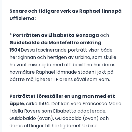
Senare och tidigare verk av Raphael finns på
Uffizierna:
*
Porträtten av Elisabetta Gonzaga
och
Guidobaldo da Montefeltro omkring
1504
Dessa fascinerande porträtt visar både
hertiginnan och hertigen av Urbino, som skulle
ha varit missnöjda med att bevittna hur deras
hovmålare Raphael lämnade staden i jakt på
bättre möjligheter i Florens såväl som Rom.
Porträttet föreställer en ung man med ett
äpple
, cirka 1504. Det kan vara Francesco Maria
I della Rovere som Elisabetta adopterade,
Guidobaldo (ovan), Guidobaldo (ovan) och
deras ättlingar till hertigdömet Urbino.