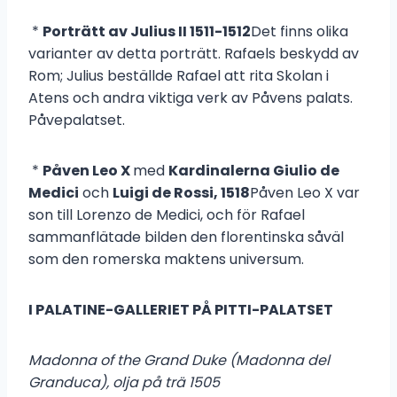
*
Porträtt av Julius II 1511-1512
Det finns olika
varianter av detta porträtt. Rafaels beskydd av
Rom; Julius beställde Rafael att rita Skolan i
Atens och andra viktiga verk av Påvens palats.
Påvepalatset.
*
Påven Leo X
med
Kardinalerna Giulio de
Medici
och
Luigi de Rossi, 1518
Påven Leo X var
son till Lorenzo de Medici, och för Rafael
sammanflätade bilden den florentinska såväl
som den romerska maktens universum.
I PALATINE-GALLERIET PÅ PITTI-PALATSET
Madonna of the Grand Duke (Madonna del
Granduca), olja på trä 1505