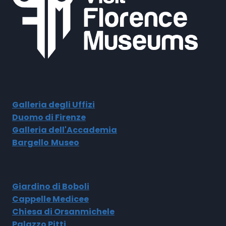
Galleria degli Uffizi
Duomo di Firenze
Galleria dell'Accademia
Bargello
Museo
Giardino di Boboli
Cappelle Medicee
Chiesa di Orsanmichele
Palazzo Pitti