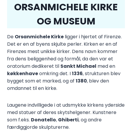
ORSANMICHELE KIRKE
OG MUSEUM
De
Orsanmichele Kirke
ligger i hjertet af Firenze.
Det er en af byens skjulte perler. Kirken er en af
Firenzes mest unikke kirker. Dens navn kommer
fra dens beliggenhed og formål, da den var et
oratorium dedikeret til
Sankt Michael
med en
køkkenhave
omkring det. I
1336
, strukturen blev
bygget som et marked, og af
1380
, blev den
omdannet til en kirke.
Laugene indvilligede i at udsmykke kirkens yderside
med statuer af deres skytshelgener. Kunstnere
som f.eks.
Donatello
,
Ghiberti
, og andre
færdiggjorde skulpturerne.