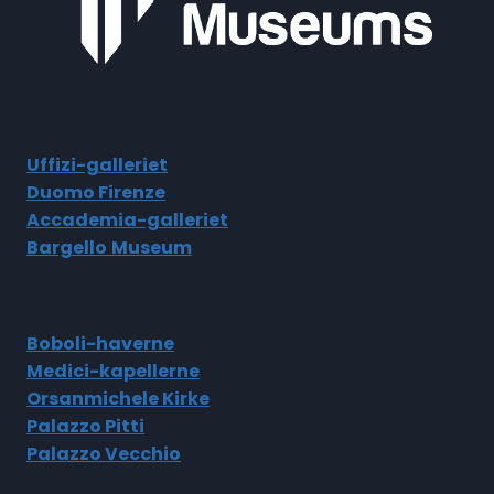
Uffizi-galleriet
Duomo Firenze
Accademia-galleriet
Bargello
Museum
Boboli-haverne
Medici-kapellerne
Orsanmichele Kirke
Palazzo Pitti
Palazzo Vecchio