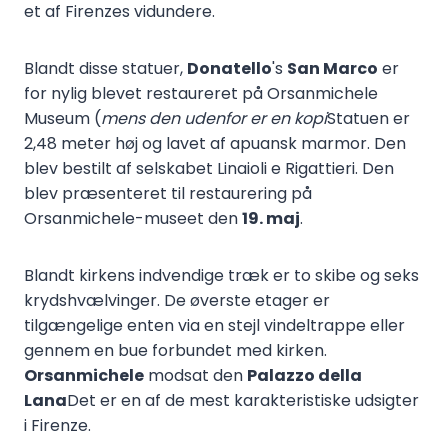
et af Firenzes vidundere.
Blandt disse statuer,
Donatello
's
San Marco
er
for nylig blevet restaureret på Orsanmichele
Museum (
mens den udenfor er en kopi
Statuen er
2,48 meter høj og lavet af apuansk marmor. Den
blev bestilt af selskabet Linaioli e Rigattieri. Den
blev præsenteret til restaurering på
Orsanmichele-museet den
19. maj
.
Blandt kirkens indvendige træk er to skibe og seks
krydshvælvinger. De øverste etager er
tilgængelige enten via en stejl vindeltrappe eller
gennem en bue forbundet med kirken.
Orsanmichele
modsat den
Palazzo della
Lana
Det er en af de mest karakteristiske udsigter
i Firenze.