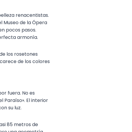
belleza renacentistas.
el Museo de la Ópera
 en pocos pasos.
erfecta armonía.
de los rosetones
 carece de los colores
or fuera. No es
Paraíso». El interior
on su luz.
casi 85 metros de
fiere una geometría