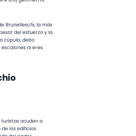
de Brunelleschi, la más
esar del esfuerzo y la
la cúpula, debo
0 escalones ni eres
chio
e turistas acuden a
de los edificios