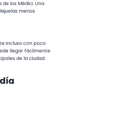
 de los Médici. Una
llejuelas menos
nte incluso con poco
ede llegar fácilmente
ipales de la ciudad.
 día
a