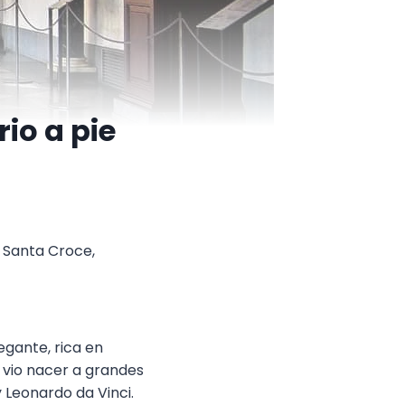
rio a pie
a Santa Croce,
egante, rica en
y vio nacer a grandes
 Leonardo da Vinci.