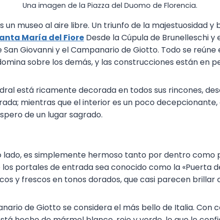
Una imagen de la Piazza del Duomo de Florencia.
 un museo al aire libre. Un triunfo de la majestuosidad y 
anta María del Fiore
Desde la Cúpula de Brunelleschi y 
de San Giovanni y el Campanario de Giotto. Todo se reúne
omina sobre los demás, y las construcciones están en p
dral está ricamente decorada en todos sus rincones, des
trada; mientras que el interior es un poco decepcionante,
espero de un lugar sagrado.
tro lado, es simplemente hermoso tanto por dentro como p
los portales de entrada sea conocido como la «Puerta del 
cos y frescos en tonos dorados, que casi parecen brillar c
anario de Giotto se considera el más bello de Italia. Con 
 está hecho de mármol blanco, rojo y verde, lo que le con