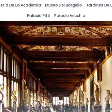
ería De La Academia
Museo Del Bargello
Jardines De B
Palacio Pitti
Palacio Vecchio