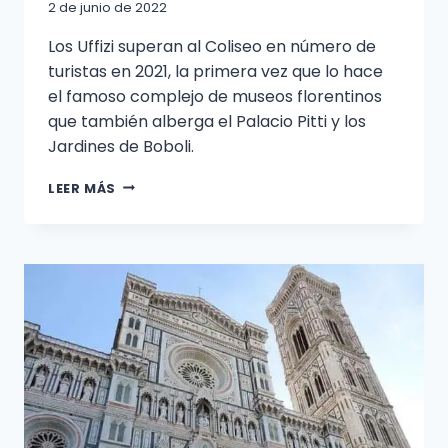
2 de junio de 2022
Los Uffizi superan al Coliseo en número de
turistas en 2021, la primera vez que lo hace
el famoso complejo de museos florentinos
que también alberga el Palacio Pitti y los
Jardines de Boboli.
EL
LEER MÁS
COMPLEJO
DE
LOS
UFFIZI
EN
FLORENCIA
SE
HA
CONVERTIDO
EN
EL
SITIO
CULTURAL