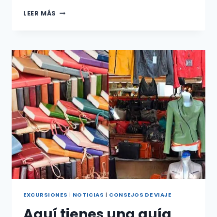
GUÍA
LEER MÁS
DEL
COMPLEJO
DE
LA
CATEDRAL
DE
FLORENCIA:
NUESTROS
MEJORES
CONSEJOS
EXCURSIONES
|
NOTICIAS
|
CONSEJOS DE VIAJE
Aquí tienes una guía