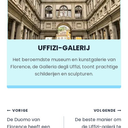
UFFIZI-GALERIJ
Het beroemdste museum en kunstgalerie van
Florence, de Galleria degli Uffizi, toont prachtige
schilderijen en sculpturen.
Bericht
VORIGE
VOLGENDE
De Duomo van
De beste manier om
navigatie
Florence heeft een
de Uffizi-galerij te