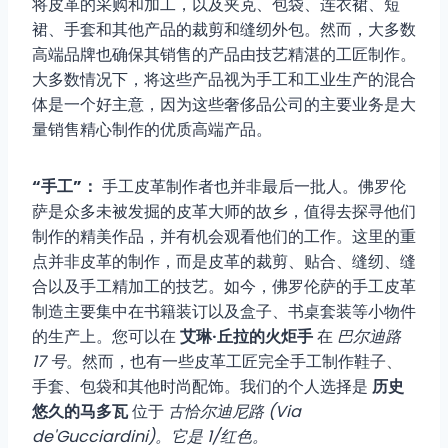
将皮革的采购和加工，以及夹克、包袋、连衣裙、短
裙、手套和其他产品的裁剪和缝纫外包。然而，大多数
高端品牌也确保其销售的产品由技艺精湛的工匠制作。
大多数情况下，将这些产品视为手工和工业生产的混合
体是一个好主意，因为这些奢侈品公司的主要业务是大
量销售精心制作的优质高端产品。
“手工”：
手工皮革制作者也并非最后一批人。佛罗伦
萨是众多未被发掘的皮革大师的故乡，值得去探寻他们
制作的精美作品，并有机会观看他们的工作。这里的重
点并非皮革的制作，而是皮革的裁剪、贴合、缝纫、缝
合以及手工精加工的技艺。如今，佛罗伦萨的手工皮革
制造主要集中在书籍装订以及盒子、书桌套装等小物件
的生产上。您可以在
艾琳·丘拉的火炬手
在
巴尔迪路
17 号
。然而，也有一些皮革工匠完全手工制作鞋子、
手套、包袋和其他时尚配饰。我们的个人选择是
历史
悠久的马多瓦
位于
古恰尔迪尼路 (Via
de'Gucciardini)。它是 1/红色。