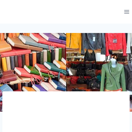
跳
到
内
容