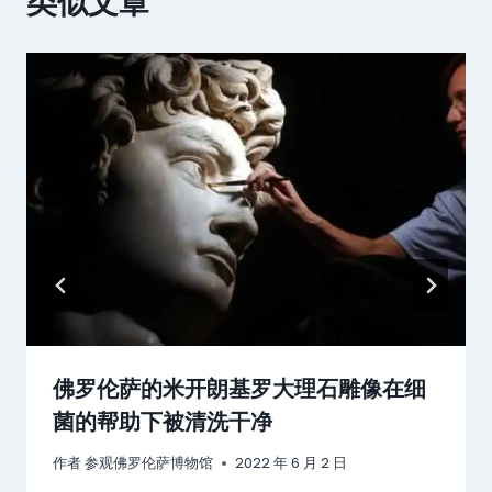
类似文章
佛罗伦萨的米开朗基罗大理石雕像在细
菌的帮助下被清洗干净
作者
参观佛罗伦萨博物馆
2022 年 6 月 2 日