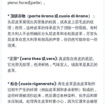
pieno fiore或pelle）。
* 顶级谷物（parte Grano 或 cuoio di Grano）
：
头层皮革展现出其密集的粒面，或表皮上层毛皮的纹
理；然而，这种皮革的传承是为了消除一些瑕疵。有时
意大利人不会明确区分头层皮革和全粒面皮革，尽管头
层皮革在意大利享有很高的声誉，但仍然可能存在一些
混淆。
“正宗” (vera theo 或 vero):
真皮取自兽皮的底层。
它光滑无纹理，色泽鲜艳，气味宜人。绒面革是真正的
皮革。
* 粘合 (cuoio rigenerato):
再生皮革是由皮革制作
过程中产生的碎屑（例如皮革屑和多余材料）制成的，
这些碎屑被清扫起来，然后通过各种染料、化学品和胶
水压制成。处理再生皮革时要小心，因为它通常会被喷