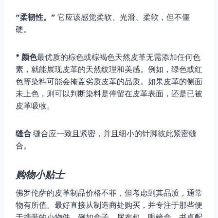
“柔韧性。”
它应该感觉柔软、光滑、柔软，但不僵
硬。
* 颜色
最优质的棕色或棕褐色天然皮革无需添加任何色
素，就能展现皮革的天然纹理和美感。例如，绿色或红
色等染料可能会掩盖劣质皮革的品质。如果皮革的侧面
未上色，则可以判断染料是停留在皮革表面，还是已被
皮革吸收。
缝合
缝合应一致且紧密，并且细小的针脚彼此紧密缝
合。
购物小贴士
佛罗伦萨的皮革制品价格不菲，但考虑到其品质，通常
物有所值。最好直接从制造商处购买，并专注于那些便
于携带的小物件，例如盒子、尿布包、眼镜盒、书桌配