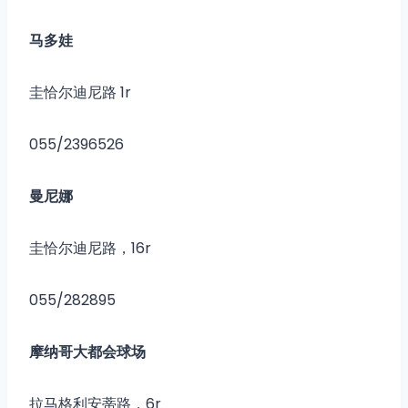
马多娃
圭恰尔迪尼路 1r
055/2396526
曼尼娜
圭恰尔迪尼路，16r
055/282895
摩纳哥大都会球场
拉马格利安蒂路，6r