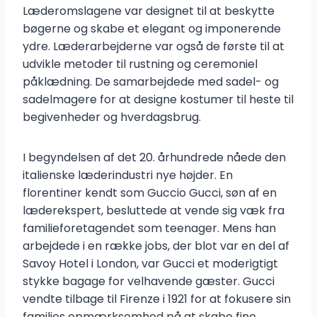
Læderomslagene var designet til at beskytte
bøgerne og skabe et elegant og imponerende
ydre. Læderarbejderne var også de første til at
udvikle metoder til rustning og ceremoniel
påklædning. De samarbejdede med sadel- og
sadelmagere for at designe kostumer til heste til
begivenheder og hverdagsbrug.
I begyndelsen af det 20. århundrede nåede den
italienske læderindustri nye højder. En
florentiner kendt som Guccio Gucci, søn af en
læderekspert, besluttede at vende sig væk fra
familieforetagendet som teenager. Mens han
arbejdede i en række jobs, der blot var en del af
Savoy Hotel i London, var Gucci et moderigtigt
stykke bagage for velhavende gæster. Gucci
vendte tilbage til Firenze i 1921 for at fokusere sin
families opmærksomhed på at skabe fine