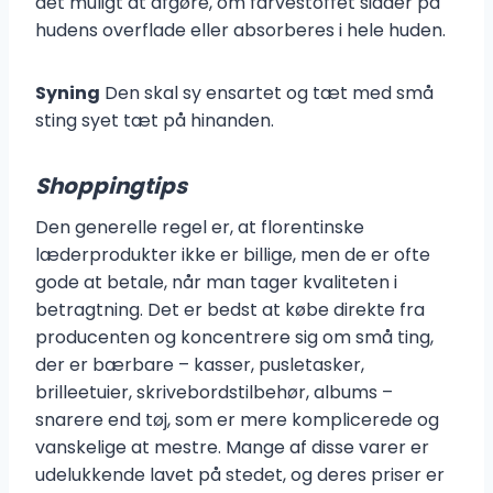
det muligt at afgøre, om farvestoffet sidder på
hudens overflade eller absorberes i hele huden.
Syning
Den skal sy ensartet og tæt med små
sting syet tæt på hinanden.
Shoppingtips
Den generelle regel er, at florentinske
læderprodukter ikke er billige, men de er ofte
gode at betale, når man tager kvaliteten i
betragtning. Det er bedst at købe direkte fra
producenten og koncentrere sig om små ting,
der er bærbare – kasser, pusletasker,
brilleetuier, skrivebordstilbehør, albums –
snarere end tøj, som er mere komplicerede og
vanskelige at mestre. Mange af disse varer er
udelukkende lavet på stedet, og deres priser er