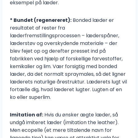
eksempel på læder.
* Bundet (regenereret):
Bonded læder er
resultatet af rester fra
læderfremstillingsprocessen – læderspåner,
læderstøv og overskydende materiale – der
blev fejet op og derefter presset ind på
fabrikken ved hjælp af forskellige farvestoffer,
kemikalier og lim. Vær forsigtig med bonded
læder, da det normalt spraymales, så det ligner
læderets naturlige årestruktur. Læderets lugt vil
fortælle dig, hvad læderet lugter. Lugten af en
ko eller superlim.
Imitation af:
Hvis du ønsker ægte læder, så
undgå imiteret læder (imitation the leather).
Men ecopelle (et mere tiltalende navn for
lignende ting) kan være et attraktivt valg for