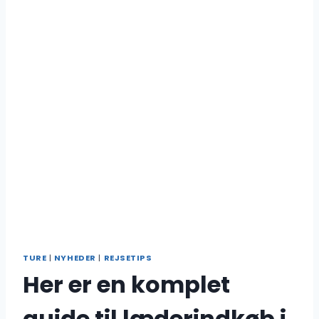
TURE
|
NYHEDER
|
REJSETIPS
Her er en komplet
guide til læderindkøb i