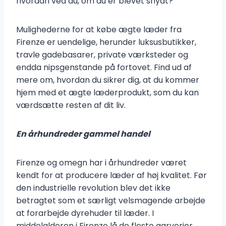
hvordan ved du, om du er blevet snydt?
Mulighederne for at købe ægte læder fra
Firenze er uendelige, herunder luksusbutikker,
travle gadebasarer, private værksteder og
endda nipsgenstande på fortovet. Find ud af
mere om, hvordan du sikrer dig, at du kommer
hjem med et ægte læderprodukt, som du kan
værdsætte resten af dit liv.
En århundreder gammel handel
Firenze og omegn har i århundreder været
kendt for at producere læder af høj kvalitet. Før
den industrielle revolution blev det ikke
betragtet som et særligt velsmagende arbejde
at forarbejde dyrehuder til læder. I
middelalderen i Firenze lå de fleste garverier