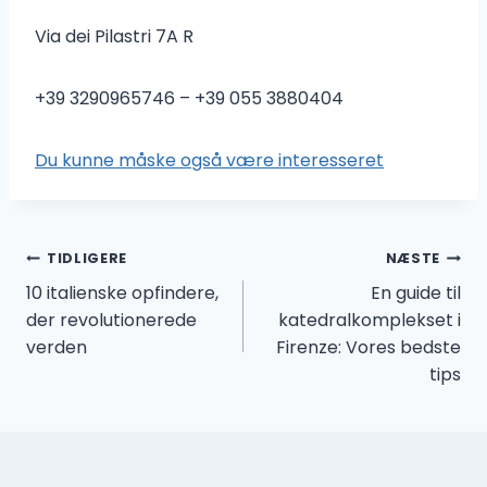
Via dei Pilastri 7A R
+39 3290965746 – +39 055 3880404
Du kunne måske også være interesseret
Indlægsnavigation
TIDLIGERE
NÆSTE
10 italienske opfindere,
En guide til
der revolutionerede
katedralkomplekset i
verden
Firenze: Vores bedste
tips