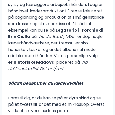
sy, sy og færdiggøre arbejdet i hånden. I dag er
håndlavet læderproduktion i Firenze fokuseret
på bogbinding og produktion af små genstande
som kasser og skrivebordssæt. Et sådant
eksempel kan du se på
Legatorio il Torchio di
Erin Ciulla
på
Via de' Bardi, 17
Der er dog nogle
læderhåndværkere, der fremstiller sko,
handsker, tasker og andet tilbehør til mode
udelukkende i hånden. Vores personlige valg
er
historiske Madova
placeret på
Via
de'Gucciardini. Det er 1/rød.
Sådan bedømmer du læderkvalitet
Forestil dig, at du kan se på et dyrs skind og se
på et tværsnit af det med et mikroskop. Øverst
vil du observere hudens porer,