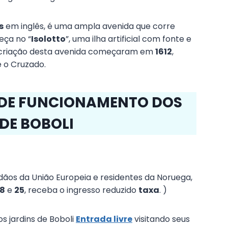
s
em inglês, é uma ampla avenida que corre
eça no “
Isolotto
”, uma ilha artificial com fonte e
a criação desta avenida começaram em
1612
,
 o Cruzado.
 DE FUNCIONAMENTO DOS
DE BOBOLI
ãos da União Europeia e residentes da Noruega,
18
e
25
, receba o ingresso reduzido
taxa
. )
 jardins de Boboli
Entrada livre
visitando seus