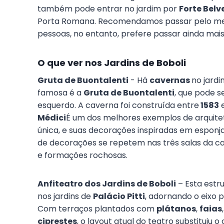
também pode entrar no jardim por
Forte Belv
Porta Romana. Recomendamos passar pelo menos
pessoas, no entanto, prefere passar ainda mai
O que ver nos Jardins de Boboli
Gruta de Buontalenti
- Há
cavernas
no jardi
famosa é a
Gruta de Buontalenti
, que pode s
esquerdo. A caverna foi construída entre
1583
Médici
É um dos melhores exemplos de arquitetu
única, e suas decorações inspiradas em esponj
de decorações se repetem nas três salas da c
e formações rochosas.
Anfiteatro dos Jardins de Boboli
– Esta estr
nos jardins de
Palácio Pitti
, adornando o eixo p
Com terraços plantados com
plátanos
,
faias
ciprestes
, o layout atual do teatro substituiu