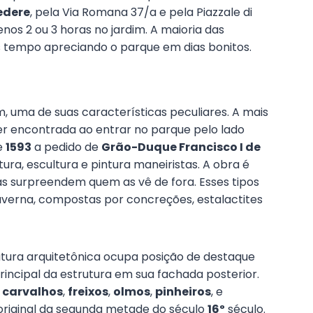
edere
, pela Via Romana 37/a e pela Piazzale di
 2 ou 3 horas no jardim. A maioria das
s tempo apreciando o parque em dias bonitos.
m, uma de suas características peculiares. A mais
er encontrada ao entrar no parque pelo lado
e
1593
a pedido de
Grão-Duque Francisco I de
ra, escultura e pintura maneiristas. A obra é
as surpreendem quem as vê de fora. Esses tipos
averna, compostas por concreções, estalactites
utura arquitetônica ocupa posição de destaque
rincipal da estrutura em sua fachada posterior.
,
carvalhos
,
freixos
,
olmos
,
pinheiros
, e
 o original da segunda metade do século
16º
século.