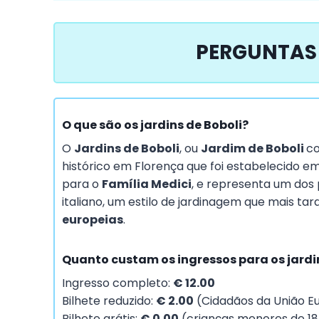
PERGUNTAS 
O que são os jardins de Boboli?
O
Jardins de Boboli
, ou
Jardim de Boboli
co
histórico em Florença que foi estabelecido e
para o
Família Medici
, e representa um dos
italiano, um estilo de jardinagem que mais tar
europeias
.
Quanto custam os ingressos para os jardi
Ingresso completo:
€ 12.00
Bilhete reduzido:
€ 2.00
(Cidadãos da União Eu
Bilhete grátis:
€ 0.00
(crianças menores de 18