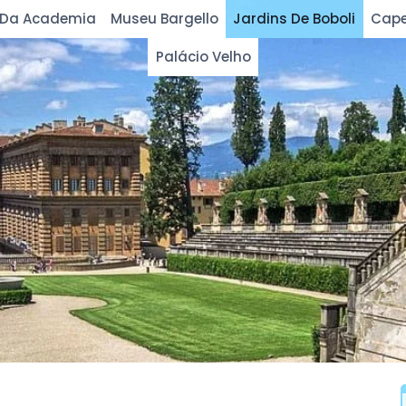
 Da Academia
Museu Bargello
Jardins De Boboli
Cape
Palácio Velho