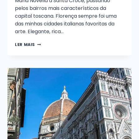
Maria Novella a Santa Croce, passando
pelos bairros mais característicos da
capital toscana. Florença sempre foi uma
das minhas cidades italianas favoritas da
arte. Elegante, rica…
O
LER MAIS
QUE
VER
EM
FLORENÇA
EM
UM
DIA