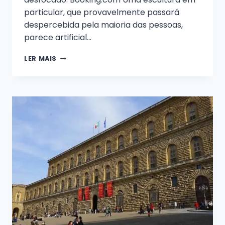
particular, que provavelmente passará
despercebida pela maioria das pessoas,
parece artificial...
O
LER MAIS
DUOMO
DE
FLORENÇA
TEM
UMA
CABEÇA
DE
BOI
QUE
NINGUÉM
NOTOU