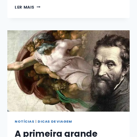
NOVOS
LER MAIS
E
IMPRESSIONANTES
QUARTOS
ABERTOS
NO
PALÁCIO
PITTI
EM
FLORENÇA
NOTÍCIAS
|
DICAS DE VIAGEM
A primeira grande