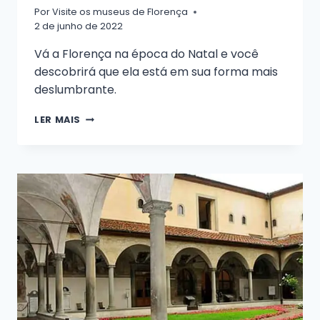
Por
Visite os museus de Florença
2 de junho de 2022
Vá a Florença na época do Natal e você
descobrirá que ela está em sua forma mais
deslumbrante.
AQUI
LER MAIS
ESTÁ
UM
BREVE
GUIA
PARA
AS
FESTIVIDADES
DE
FIM
DE
ANO
EM
FLORENÇA