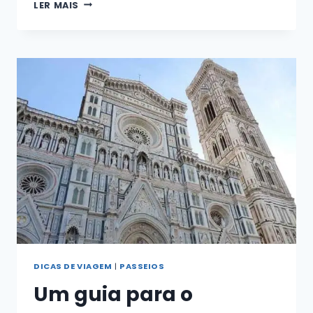
O
LER MAIS
MUSEU
DE
SÃO
MARCOS
DE
FLORENÇA
É
UMA
DAS
JOIAS
ESCONDIDAS
DA
ITÁLIA
DICAS DE VIAGEM
|
PASSEIOS
Um guia para o