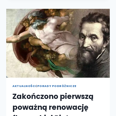
OTWARTE
W
PAŁACU
PITTI
WE
FLORENCJI
AKTUALNOŚCI
|
PORADY PODRÓŻNICZE
Zakończono pierwszą
poważną renowację