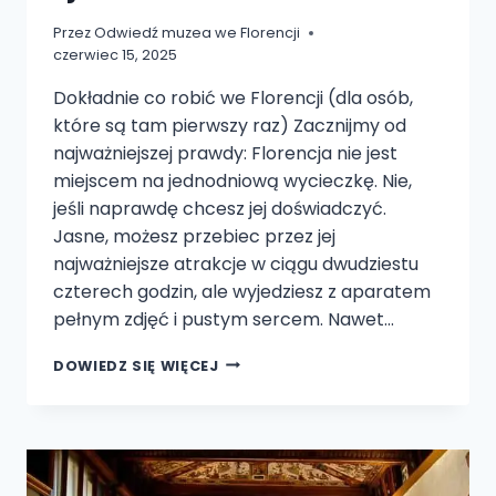
Przez
Odwiedź muzea we Florencji
czerwiec 15, 2025
Dokładnie co robić we Florencji (dla osób,
które są tam pierwszy raz) Zacznijmy od
najważniejszej prawdy: Florencja nie jest
miejscem na jednodniową wycieczkę. Nie,
jeśli naprawdę chcesz jej doświadczyć.
Jasne, możesz przebiec przez jej
najważniejsze atrakcje w ciągu dwudziestu
czterech godzin, ale wyjedziesz z aparatem
pełnym zdjęć i pustym sercem. Nawet…
PIERWSZY
DOWIEDZ SIĘ WIĘCEJ
RAZ
WE
FLORENCJI?
PRAKTYCZNE
WSKAZÓWKI
DOTYCZĄCE