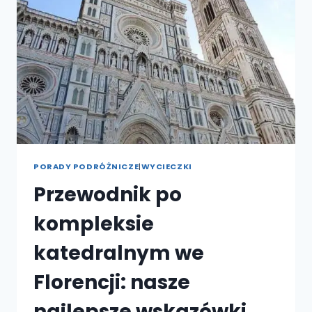
Z
UKRYTYCH
KLEJNOTÓW
WŁOCH
PORADY PODRÓŻNICZE
|
WYCIECZKI
Przewodnik po
kompleksie
katedralnym we
Florencji: nasze
najlepsze wskazówki