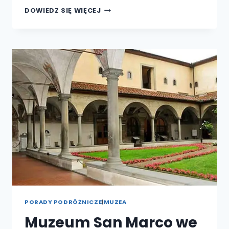
OTO
DOWIEDZ SIĘ WIĘCEJ
KRÓTKI
PRZEWODNIK
PO
FLORENCKICH
UROCZYSTOŚCIACH
ŚWIĄTECZNYCH
PORADY PODRÓŻNICZE
|
MUZEA
Muzeum San Marco we