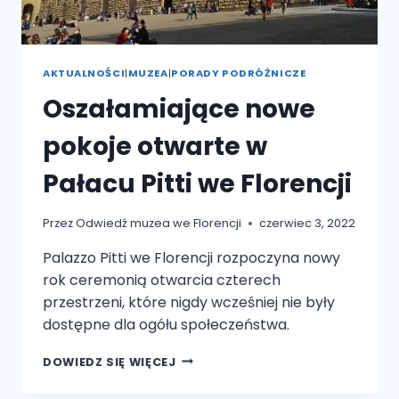
AKTUALNOŚCI
|
MUZEA
|
PORADY PODRÓŻNICZE
Oszałamiające nowe
pokoje otwarte w
Pałacu Pitti we Florencji
Przez
Odwiedź muzea we Florencji
czerwiec 3, 2022
Palazzo Pitti we Florencji rozpoczyna nowy
rok ceremonią otwarcia czterech
przestrzeni, które nigdy wcześniej nie były
dostępne dla ogółu społeczeństwa.
OSZAŁAMIAJĄCE
DOWIEDZ SIĘ WIĘCEJ
NOWE
POKOJE