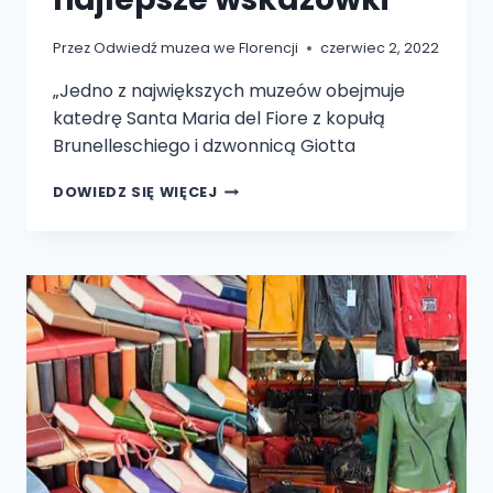
Przez
Odwiedź muzea we Florencji
czerwiec 2, 2022
„Jedno z największych muzeów obejmuje
katedrę Santa Maria del Fiore z kopułą
Brunelleschiego i dzwonnicą Giotta
PRZEWODNIK
DOWIEDZ SIĘ WIĘCEJ
PO
KOMPLEKSIE
KATEDRALNYM
WE
FLORENCJI:
NASZE
NAJLEPSZE
WSKAZÓWKI