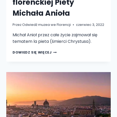
florenckiej Piety
Michała Anioła
Przez
Odwiedź muzea we Florencji
czerwiec 3, 2022
Michał Anioł przez całe życie zajmował się
tematem la pieta (śmierci Chrystusa).
ZAKOŃCZONO
DOWIEDZ SIĘ WIĘCEJ
PIERWSZĄ
POWAŻNĄ
RENOWACJĘ
FLORENCKIEJ
PIETY
MICHAŁA
ANIOŁA