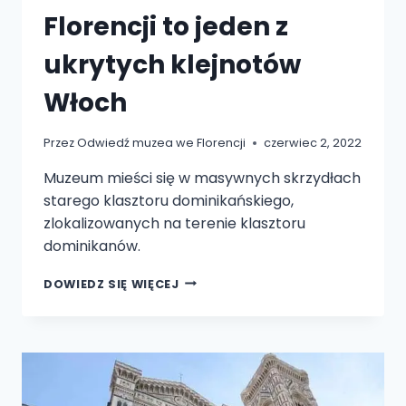
Florencji to jeden z
ukrytych klejnotów
Włoch
Przez
Odwiedź muzea we Florencji
czerwiec 2, 2022
Muzeum mieści się w masywnych skrzydłach
starego klasztoru dominikańskiego,
zlokalizowanych na terenie klasztoru
dominikanów.
MUZEUM
DOWIEDZ SIĘ WIĘCEJ
SAN
MARCO
WE
FLORENCJI
TO
JEDEN