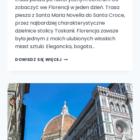
zobaczyć we Florencji w jeden dzień. Trasa
piesza z Santa Maria Novella do Santa Croce,
przez najbardziej charakterystyczne
dzielnice stolicy Toskanii. Florencja zawsze
była jednym z moich ulubionych włoskich
miast sztuki. Elegancka, bogata…
CO
DOWIEDZ SIĘ WIĘCEJ
ZOBACZYĆ
WE
FLORENCJI
W
JEDEN
DZIEŃ