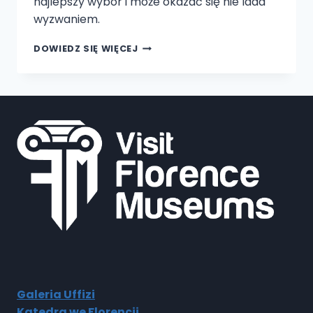
najlepszy wybór i może okazać się nie lada
wyzwaniem.
OTO
DOWIEDZ SIĘ WIĘCEJ
KOMPLETNY
PRZEWODNIK
PO
ZAKUPACH
SKÓRZANYCH
WE
FLORENCJI
Galeria Uffizi
Katedra we Florencji