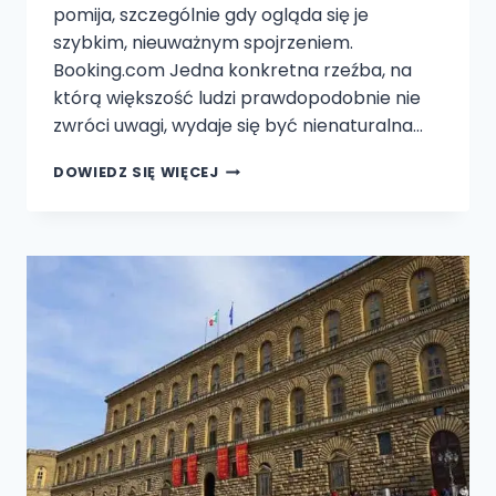
pomija, szczególnie gdy ogląda się je
szybkim, nieuważnym spojrzeniem.
Booking.com Jedna konkretna rzeźba, na
którą większość ludzi prawdopodobnie nie
zwróci uwagi, wydaje się być nienaturalna…
W
DOWIEDZ SIĘ WIĘCEJ
KATEDRZE
WE
FLORENCJI
ZNAJDUJE
SIĘ
GŁOWA
WOŁU,
KTÓREJ
NIKT
NIE
ZAUWAŻYŁ