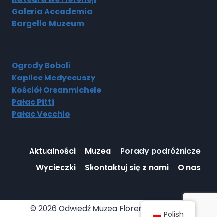
Galeria Accademia
Bargello
Muzeum
Ogrody Boboli
Kaplice Medyceuszy
Kościół Orsanmichele
Pałac Pitti
Pałac Vecchio
Aktualności
Muzea
Porady podróżnicze
Wycieczki
Skontaktuj się z nami
O nas
© 2026 Odwiedź Muzea Florencji |
Polityka
Polish