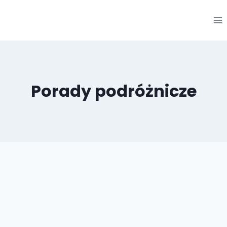
Przejdź
do
treści
Porady podróżnicze