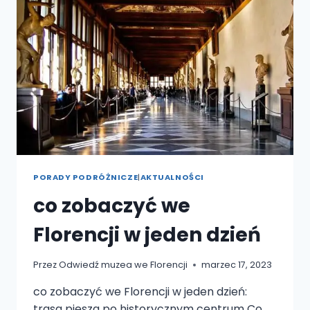
PODRÓŻY,
BŁĘDY,
KTÓRYCH
NALEŻY
UNIKAĆ
I
GDZIE
ZJEŚĆ
PORADY PODRÓŻNICZE
|
AKTUALNOŚCI
co zobaczyć we
Florencji w jeden dzień
Przez
Odwiedź muzea we Florencji
marzec 17, 2023
co zobaczyć we Florencji w jeden dzień:
trasa piesza po historycznym centrum Co