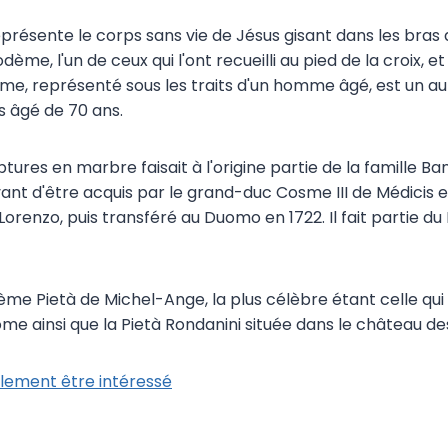
eprésente le corps sans vie de Jésus gisant dans les bras 
dème, l'un de ceux qui l'ont recueilli au pied de la croix, 
e, représenté sous les traits d'un homme âgé, est un au
s âgé de 70 ans.
tures en marbre faisait à l'origine partie de la famille B
nt d'être acquis par le grand-duc Cosme III de Médicis en 
orenzo, puis transféré au Duomo en 1722. Il fait partie d
oisième Pietà de Michel-Ange, la plus célèbre étant celle qu
me ainsi que la Pietà Rondanini située dans le château des
lement être intéressé