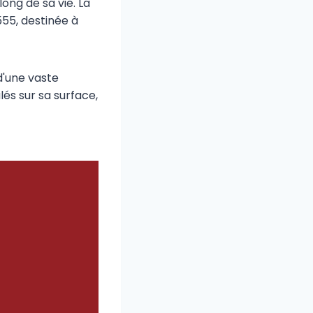
long de sa vie. La
555, destinée à
d'une vaste
lés sur sa surface,