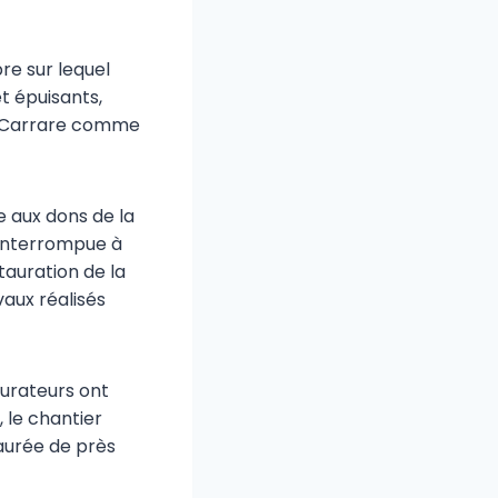
re sur lequel
t épuisants,
de Carrare comme
 aux dons de la
 interrompue à
stauration de la
vaux réalisés
aurateurs ont
, le chantier
taurée de près