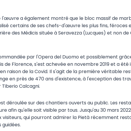
e l'œuvre a également montré que le bloc massif de marb
isé certains de ses chefs-d'œuvre les plus fins, féroces e
rrière des Médicis située à Seravezza (Lucques) et non 
 commandée par l'Opera del Duomo et possiblement grâce
s de Florence, s'est achevée en novembre 2019 et a été
en raison de la Covid. Il s'agit de la première véritable re
nge en près de 470 ans d'existence, à l'exception des tra
 Tiberio Calcagni.
est déroulée sur des chantiers ouverts au public. Les rest
re afin qu'elle soit visible par tous. Jusqu'au 30 mars 2022
x visiteurs, qui pourront admirer la Pietà récemment res
s guidées.