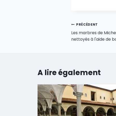
Navigation
PRÉCÉDENT
Les marbres de Miche
de
nettoyés à l'aide de b
l’article
A lire également