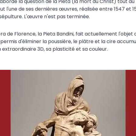
 abordé la question de la Pietà (la mort du Christ) tout au 
fut l'une de ses dernières œuvres, réalisée entre 1547 et 1
pulture. L'œuvre n'est pas terminée.
a de Florence, la Pieta Bandini, fait actuellement l'objet 
 permis d'éliminer la poussière, le plâtre et la cire accumu
 extraordinaire 3D, sa plasticité et sa couleur.