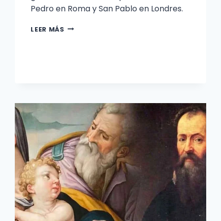
Pedro en Roma y San Pablo en Londres.
LA
LEER MÁS
CATEDRAL
DE
FLORENCIA
ES
UNA
DE
LAS
MARAVILLAS
DE
ITALIA.