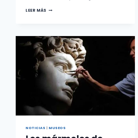
IMPRESIONANTES
LEER MÁS
NUEVAS
SALAS
INAUGURADAS
EN
EL
PALACIO
PITTI
DE
FLORENCIA
NOTICIAS
|
MUSEOS