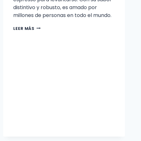
distintivo y robusto, es amado por
millones de personas en todo el mundo.
10
LEER MÁS
INVENTORES
ITALIANOS
QUE
REVOLUCIONARON
EL
MUNDO