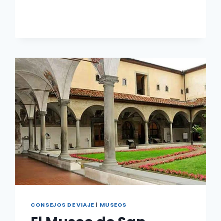
ITALIA
DE
1511
A
1574
CONSEJOS DE VIAJE
|
MUSEOS