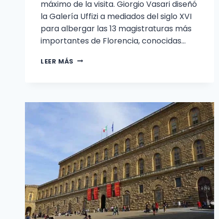
máximo de la visita. Giorgio Vasari diseñó
la Galería Uffizi a mediados del siglo XVI
para albergar las 13 magistraturas más
importantes de Florencia, conocidas…
LA
LEER MÁS
MEJOR
MANERA
DE
VISITAR
LA
GALERÍA
UFFIZI