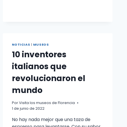
DA
VINCI
NOTICIAS
|
MUSEOS
10 inventores
italianos que
revolucionaron el
mundo
Por
Visita los museos de Florencia
1 de junio de 2022
No hay nada mejor que una taza de
espresso para levantarse. Con su sabor