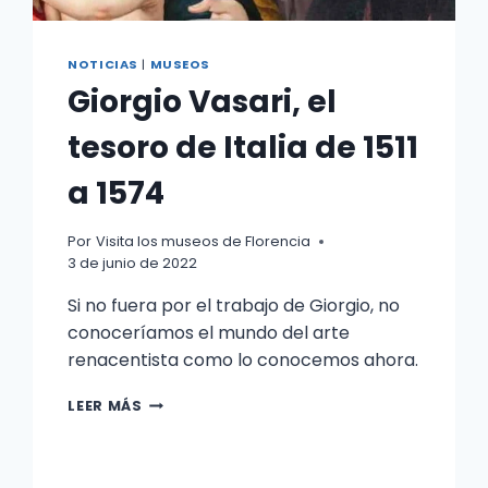
NOTICIAS
|
MUSEOS
Giorgio Vasari, el
tesoro de Italia de 1511
a 1574
Por
Visita los museos de Florencia
3 de junio de 2022
Si no fuera por el trabajo de Giorgio, no
conoceríamos el mundo del arte
renacentista como lo conocemos ahora.
GIORGIO
LEER MÁS
VASARI,
EL
TESORO
DE