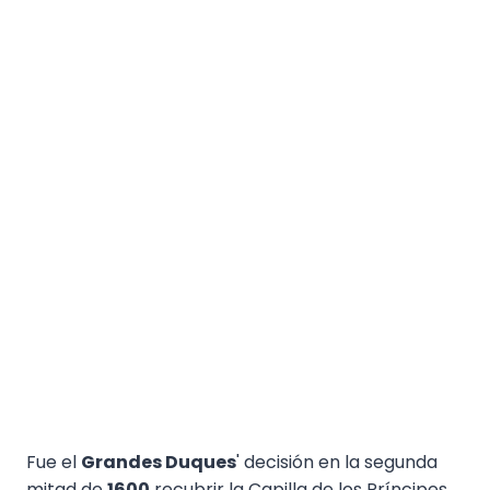
Fue el
Grandes Duques
' decisión en la segunda
mitad de
1600
recubrir la Capilla de los Príncipes