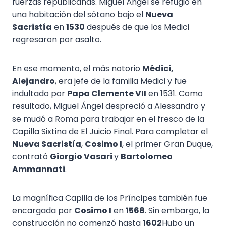
fuerzas republicanas. Miguel Ángel se refugió en
una habitación del sótano bajo el
Nueva
Sacristía
en
1530
después de que los Medici
regresaron por asalto.
En ese momento, el más notorio
Médici,
Alejandro
, era jefe de la familia Medici y fue
indultado por
Papa Clemente VII
en 1531. Como
resultado, Miguel Ángel despreció a Alessandro y
se mudó a Roma para trabajar en el fresco de la
Capilla Sixtina de El Juicio Final. Para completar el
Nueva Sacristía
,
Cosimo I
, el primer Gran Duque,
contrató
Giorgio Vasari
y
Bartolomeo
Ammannati
.
La magnífica Capilla de los Príncipes también fue
encargada por
Cosimo I
en
1568
. Sin embargo, la
construcción no comenzó hasta
1602
Hubo un