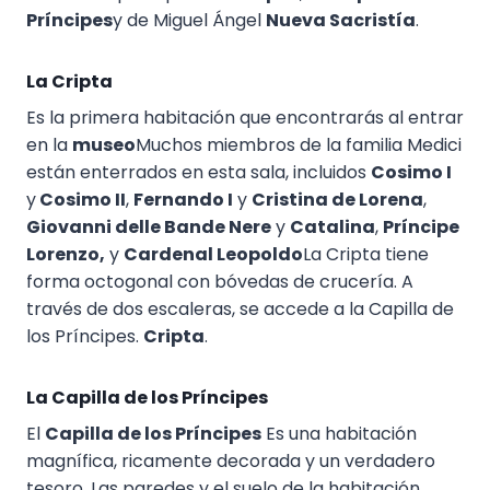
Príncipes
y de Miguel Ángel
Nueva Sacristía
.
La Cripta
Es la primera habitación que encontrarás al entrar
en la
museo
Muchos miembros de la familia Medici
están enterrados en esta sala, incluidos
Cosimo I
y
Cosimo II
,
Fernando I
y
Cristina de Lorena
,
Giovanni delle Bande Nere
y
Catalina
,
Príncipe
Lorenzo,
y
Cardenal Leopoldo
La Cripta tiene
forma octogonal con bóvedas de crucería. A
través de dos escaleras, se accede a la Capilla de
los Príncipes.
Cripta
.
La Capilla de los Príncipes
El
Capilla de los Príncipes
Es una habitación
magnífica, ricamente decorada y un verdadero
tesoro. Las paredes y el suelo de la habitación