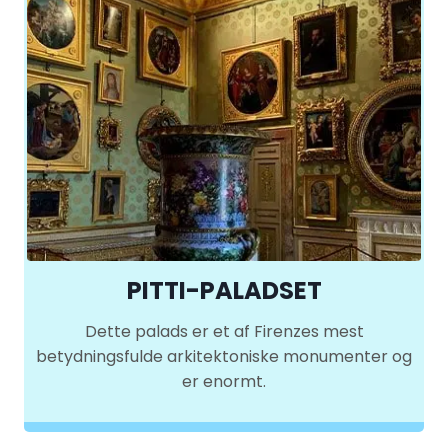
PITTI-PALADSET
Dette palads er et af Firenzes mest
betydningsfulde arkitektoniske monumenter og
er enormt.