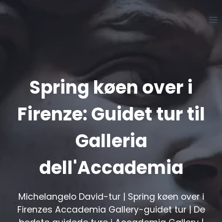
Spring
til
indhold
Spring køen over i
Firenze: Guidet tur til
Galleria
dell'Accademia
Michelangelo David-tur | Spring køen over i
Firenzes Accademia Gallery-guidet tur | De