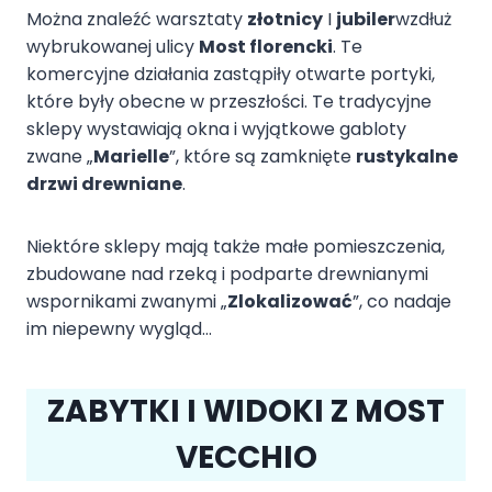
Można znaleźć warsztaty
złotnicy
I
jubiler
wzdłuż
wybrukowanej ulicy
Most florencki
. Te
komercyjne działania zastąpiły otwarte portyki,
które były obecne w przeszłości. Te tradycyjne
sklepy wystawiają okna i wyjątkowe gabloty
zwane „
Marielle
”, które są zamknięte
rustykalne
drzwi drewniane
.
Niektóre sklepy mają także małe pomieszczenia,
zbudowane nad rzeką i podparte drewnianymi
wspornikami zwanymi „
Zlokalizować
”, co nadaje
im niepewny wygląd…
ZABYTKI I WIDOKI Z MOST
VECCHIO