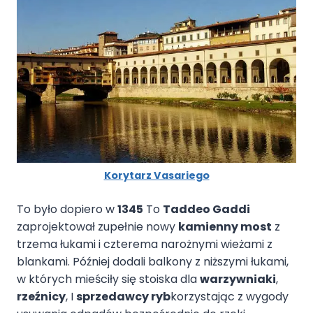
Korytarz Vasariego
To było dopiero w
1345
To
Taddeo Gaddi
zaprojektował zupełnie nowy
kamienny most
z
trzema łukami i czterema narożnymi wieżami z
blankami. Później dodali balkony z niższymi łukami,
w których mieściły się stoiska dla
warzywniaki
,
rzeźnicy
, I
sprzedawcy ryb
korzystając z wygody