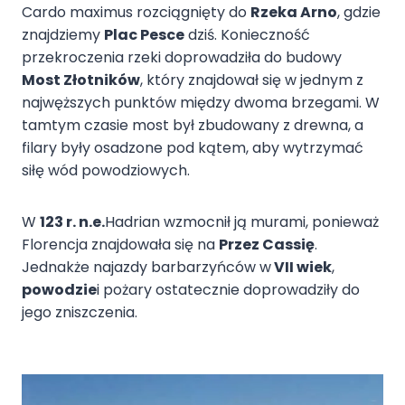
Cardo maximus rozciągnięty do
Rzeka Arno
, gdzie
znajdziemy
Plac Pesce
dziś. Konieczność
przekroczenia rzeki doprowadziła do budowy
Most Złotników
, który znajdował się w jednym z
najwęższych punktów między dwoma brzegami. W
tamtym czasie most był zbudowany z drewna, a
filary były osadzone pod kątem, aby wytrzymać
siłę wód powodziowych.
W
123 r. n.e.
Hadrian wzmocnił ją murami, ponieważ
Florencja znajdowała się na
Przez Cassię
.
Jednakże najazdy barbarzyńców w
VII wiek
,
powodzie
i pożary ostatecznie doprowadziły do
jego zniszczenia.