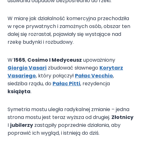
usuwania odpadów bezpośrednio do rzeki.
W miarę jak działalność komercyjna przechodziła
w ręce prywatnych i zamożnych osób, obszar ten
dalej się rozrastał, pojawiały się wystające nad
rzekę budynki i rozbudowy.
W
1565
,
Cosimo I Medyceusz
upoważniony
Giorgio Vasari
zbudować sławnego
Korytarz
Vasariego
, który połączył
Pałac Vecchio
,
siedziba rządu, do
Pałac Pitti
, rezydencja
książęta
.
Symetria mostu uległa radykalnej zmianie – jedna
strona mostu jest teraz wyższa od drugiej.
Złotnicy
I
jubilerzy
zastąpiły poprzednie działania, aby
poprawić ich wygląd, i istnieją do dziś.