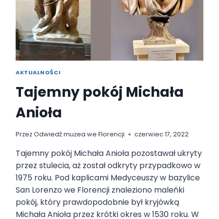
E
F
L
O
R
E
N
AKTUALNOŚCI
C
J
Tajemny pokój Michała
I
Z
Anioła
N
A
J
Przez
Odwiedź muzea we Florencji
czerwiec 17, 2022
D
Tajemny pokój Michała Anioła pozostawał ukryty
U
J
przez stulecia, aż został odkryty przypadkowo w
E
1975 roku. Pod kaplicami Medyceuszy w bazylice
S
San Lorenzo we Florencji znaleziono maleńki
I
pokój, który prawdopodobnie był kryjówką
Ę
G
Michała Anioła przez krótki okres w 1530 roku. W