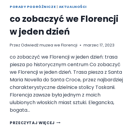
A
D
PORADY PODRÓŻNICZE
|
AKTUALNOŚCI
O
R
D
Ó
co zobaczyć we Florencji
W
Ż
I
Y
w jeden dzień
E
,
D
B
Z
Ł
Przez
Odwiedź muzea we Florencji
marzec 17, 2023
E
Ę
co zobaczyć we Florencji w jeden dzień: trasa
N
D
I
Y
piesza po historycznym centrum Co zobaczyć
E
,
we Florencji w jeden dzień. Trasa piesza z Santa
G
K
Maria Novella do Santa Croce, przez najbardziej
A
T
charakterystyczne dzielnice stolicy Toskanii.
L
Ó
E
R
Florencja zawsze była jednym z moich
R
Y
ulubionych włoskich miast sztuki. Elegancka,
I
C
bogata…
I
H
U
N
C
PRZECZYTAJ WIĘCEJ
F
A
O
F
L
Z
I
E