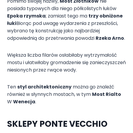
Pomimo swojej nazwy,
Most Złotników
nie
posiada typowych dla niego półkolistych łuków
Epoka rzymska
; zamiast tego ma
trzy obniżone
łuki
Biorąc pod uwagę wydarzenia z przeszłości,
wybrano tę konstrukcję jako najbardziej
odpowiednią do przetrwania powodzi
Rzeka Arno
.
Większa liczba filarów osłabiłaby wytrzymałość
mostu i ułatwiłaby gromadzenie się zanieczyszczeń
niesionych przez rwące wody.
Ten
styl architektoniczny
można go znaleźć
również w słynnych mostach, w tym
Most Rialto
W
Wenecja
.
SKLEPY PONTE VECCHIO