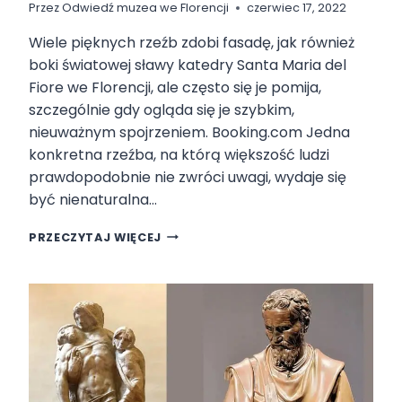
E
Przez
Odwiedź muzea we Florencji
czerwiec 17, 2022
N
D
Wiele pięknych rzeźb zdobi fasadę, jak również
Z
boki światowej sławy katedry Santa Maria del
I
Fiore we Florencji, ale często się je pomija,
E
szczególnie gdy ogląda się je szybkim,
Ń
nieuważnym spojrzeniem. Booking.com Jedna
konkretna rzeźba, na którą większość ludzi
prawdopodobnie nie zwróci uwagi, wydaje się
być nienaturalna…
W
PRZECZYTAJ WIĘCEJ
K
A
T
E
D
R
Z
E
W