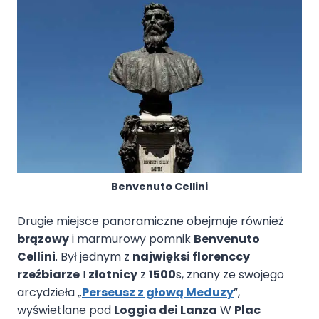
Benvenuto Cellini
Drugie miejsce panoramiczne obejmuje również
brązowy
i marmurowy pomnik
Benvenuto
Cellini
. Był jednym z
najwięksi florenccy
rzeźbiarze
I
złotnicy
z
1500
s, znany ze swojego
arcydzieła „
Perseusz z głową Meduzy
”,
wyświetlane pod
Loggia dei Lanza
W
Plac