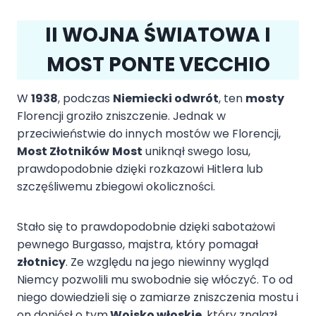
II WOJNA ŚWIATOWA I
MOST PONTE VECCHIO
W
1938
, podczas
Niemiecki odwrót
, ten
mosty
Florencji groziło zniszczenie. Jednak w
przeciwieństwie do innych mostów we Florencji,
Most Złotników
Most
uniknął swego losu,
prawdopodobnie dzięki rozkazowi Hitlera lub
szczęśliwemu zbiegowi okoliczności.
Stało się to prawdopodobnie dzięki sabotażowi
pewnego Burgasso, majstra, który pomagał
złotnicy
. Ze względu na jego niewinny wygląd
Niemcy pozwolili mu swobodnie się włóczyć. To od
niego dowiedzieli się o zamiarze zniszczenia mostu i
on doniósł o tym
Wojsko włoskie
, który znalazł