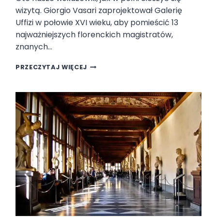
N
wizytą. Giorgio Vasari zaprojektował Galerię
E
Uffizi w połowie XVI wieku, aby pomieścić 13
W
najważniejszych florenckich magistratów,
S
znanych…
K
A
N
Z
PRZECZYTAJ WIĘCEJ
A
Ó
J
W
L
K
E
I
P
D
S
O
Z
T
Y
Y
S
C
P
Z
O
Ą
S
C
Ó
E
B
P
N
O