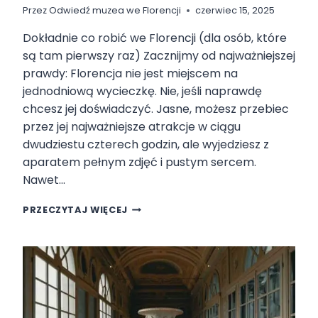
Przez
Odwiedź muzea we Florencji
czerwiec 15, 2025
Dokładnie co robić we Florencji (dla osób, które
są tam pierwszy raz) Zacznijmy od najważniejszej
prawdy: Florencja nie jest miejscem na
jednodniową wycieczkę. Nie, jeśli naprawdę
chcesz jej doświadczyć. Jasne, możesz przebiec
przez jej najważniejsze atrakcje w ciągu
dwudziestu czterech godzin, ale wyjedziesz z
aparatem pełnym zdjęć i pustym sercem.
Nawet…
P
PRZECZYTAJ WIĘCEJ
I
E
R
W
S
Z
Y