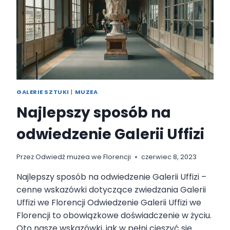
R
A
Z
W
E
F
L
O
R
GALERIE SZTUKI
|
MUZEA
E
N
Najlepszy sposób na
C
J
odwiedzenie Galerii Uffizi
I
?
P
Przez
Odwiedź muzea we Florencji
czerwiec 8, 2023
R
Najlepszy sposób na odwiedzenie Galerii Uffizi –
A
K
cenne wskazówki dotyczące zwiedzania Galerii
T
Uffizi we Florencji Odwiedzenie Galerii Uffizi we
Y
Florencji to obowiązkowe doświadczenie w życiu.
C
Oto nasze wskazówki, jak w pełni cieszyć się
Z