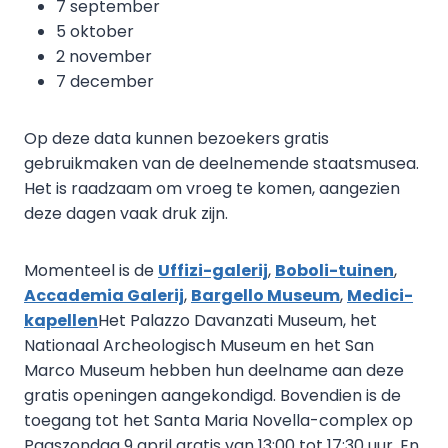
7 september
5 oktober
2 november
7 december
Op deze data kunnen bezoekers gratis
gebruikmaken van de deelnemende staatsmusea.
Het is raadzaam om vroeg te komen, aangezien
deze dagen vaak druk zijn.
Momenteel is de
Uffizi-galerij
,
Boboli-tuinen
,
Accademia Galerij
,
Bargello Museum
,
Medici-
kapellen
Het Palazzo Davanzati Museum, het
Nationaal Archeologisch Museum en het San
Marco Museum hebben hun deelname aan deze
gratis openingen aangekondigd. Bovendien is de
toegang tot het Santa Maria Novella-complex op
Paaszondag 9 april gratis van 13:00 tot 17:30 uur. En