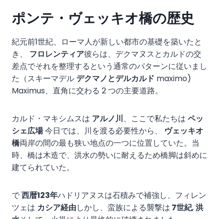
ポンテ・ヴェッキオ橋の歴史
紀元前1世紀、ローマ人が新しい都市の基礎を築いたと
き、
フロレンティア
彼らは、デクマヌスとカルドの交
差点でそれを整理するという通常のパターンに従いまし
た（スキーマデル
デクマノとデルカルド
maximo)
Maximus、直角に交わる 2 つの主要道路。
カルド・マキシムスは
アルノ川
、ここで私たちは
ペッ
シェ広場
今日では、川を渡る必要性から、
ヴェッキオ
橋
両岸の間の最も狭い地点の一つに位置していた。当
時、橋は木造で、洪水の勢いに耐えるため橋脚は斜めに
建てられていた。
で
西暦123年
ハドリアヌスは石積みで補強し、フィレン
ツェは
カシア経由
しかし、蛮族による襲撃は
7世紀
,
洪