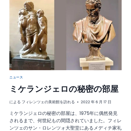
ツ
ェ
の
ド
ゥ
オ
ー
モ
に
は
誰
も
気
ニュース
づ
か
ミケランジェロの秘密の部屋
な
か
っ
による
フィレンツェの美術館を訪れる
2022 年 6 月 17 日
た
ミケランジェロの秘密の部屋は、1975年に偶然発見
牛
の
されるまで、何世紀もの間隠されていました。フィレ
頭
ンツェのサン・ロレンツォ大聖堂にあるメディチ家礼
が