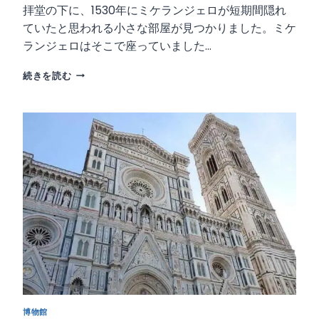
拝堂の下に、1530年にミケランジェロが短期間隠れ
あ
ていたと思われる小さな部屋が見つかりました。ミケ
る
ランジェロはそこで座っていました…
ミ
続きを読む
ケ
ラ
ン
ジ
ェ
ロ
の
秘
密
の
部
屋
博物館