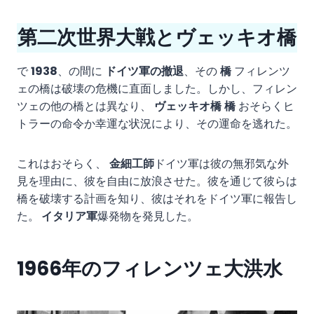
第二次世界大戦とヴェッキオ橋
で
1938
、の間に
ドイツ軍の撤退
、その
橋
フィレンツ
ェの橋は破壊の危機に直面しました。しかし、フィレン
ツェの他の橋とは異なり、
ヴェッキオ橋
橋
おそらくヒ
トラーの命令か幸運な状況により、その運命を逃れた。
これはおそらく、
金細工師
ドイツ軍は彼の無邪気な外
見を理由に、彼を自由に放浪させた。彼を通じて彼らは
橋を破壊する計画を知り、彼はそれをドイツ軍に報告し
た。
イタリア軍
爆発物を発見した。
1966年のフィレンツェ大洪水