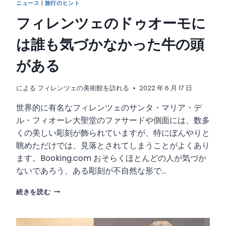
ニュース
|
旅行のヒント
フィレンツェのドゥオーモに
は誰も気づかなかった牛の頭
がある
による
フィレンツェの美術館を訪れる
2022 年 6 月 17 日
世界的に有名なフィレンツェのサンタ・マリア・デ
ル・フィオーレ大聖堂のファサードや側面には、数多
くの美しい彫刻が飾られていますが、特にぼんやりと
眺めただけでは、見落とされてしまうことがよくあり
ます。Booking.com おそらくほとんどの人が気づか
ないであろう、ある彫刻が不自然な形で…
フ
続きを読む
ィ
レ
ン