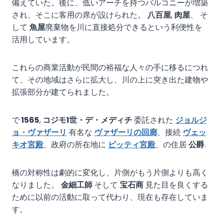
備えていた。後に、低いアーチを持つバルコニーが増築
され、そこに客用の席が設けられた。
八百屋
,
肉屋
、 そ
して
魚屋
廃棄物を川に直接処分できるという利便性を
活用しています。
これらの商業活動が民間の裕福な人々の手に移るにつれ
て、その地域はさらに拡大し、川の上に突き出た建物や
拡張部分が建てられました。
で
1565
,
コジモ1世・デ・メディチ
委託された
ジョルジ
ョ・ヴァザーリ
有名な
ヴァザーリの回廊
、接続
ヴェッ
キオ宮殿
、政府の所在地に
ピッティ宮殿
、の住居
公爵
.
橋の対称性は劇的に変化し、片側がもう片側よりも高く
なりました。
金細工師
そして
宝石商
見た目を良くする
ために以前の活動に取って代わり、現在も存在していま
す。