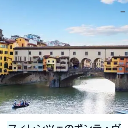
内
容
を
ス
キ
ッ
プ
フィレンツェのポンテ・ヴ