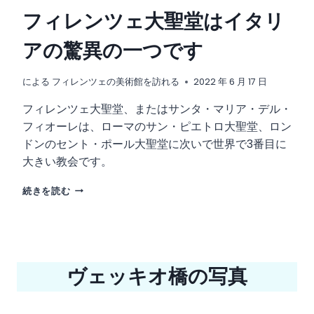
フィレンツェ大聖堂はイタリ
アの驚異の一つです
による
フィレンツェの美術館を訪れる
2022 年 6 月 17 日
フィレンツェ大聖堂、またはサンタ・マリア・デル・
フィオーレは、ローマのサン・ピエトロ大聖堂、ロン
ドンのセント・ポール大聖堂に次いで世界で3番目に
大きい教会です。
フ
続きを読む
ィ
レ
ン
ツ
ェ
ヴェッキオ橋の写真
大
聖
堂
は