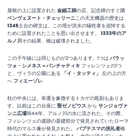
屋根の上に設置された
金細工師
の店、記念碑のすぐ隣
ベンヴェヌート・チェッリーニ
この天文機器の歴史は
1345
土台の碑文は、この塔が洪水の犠牲者を追悼する
ために設置されたことを思い出させます。
1333年のア
ルノ川
その結果、橋は破壊されました。
この子午線には同じものが2つあります。1つは
パラッ
ツォ・シメネス＝パンチャティキ
フィレンツェの1つ
と、ヴィラの公園にある
「イ・タッティ」
丘の上の方
へ
フィエーゾレ
.
柱の中央には、幸運を象徴するトカゲの彫刻もありま
す。以前はこの台座に
聖ゼノビウス
から
サンジョヴァ
ンニ広場
1844年、アルノ川の水に流された。その際、
フィレンツェの遺跡の基礎部分で発見されていたローマ
時代のマルス像が発見された。
バプテスマの洗礼者
橋