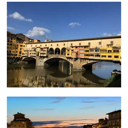
イ
タ
リ
ア
の
驚
異
の
一
つ
で
す