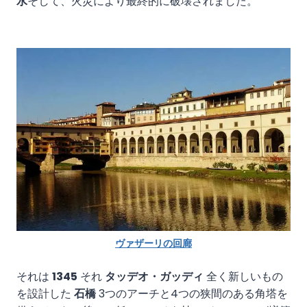
水
そして、火災により最終的に破壊されました。
ヴァザーリの回廊
それは
1345
それ
タッデオ・ガッディ
全く新しいもの
を設計した
石橋
3つのアーチと4つの狭間のある角塔を