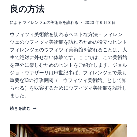
ト
良の方法
、
避
け
による
フィレンツェの美術館を訪れる
2023 年 6 月 8 日
る
ウフィツィ美術館を訪れるベストな方法 - フィレン
べ
き
ツェのウフィツィ美術館を訪れるための役立つヒント
間
フィレンツェのウフィツィ美術館を訪れることは、人
違
生で絶対に外せない体験です。ここでは、この美術館
い
を存分に楽しむためのヒントをご紹介します。ジョル
、
そ
ジョ・ヴァザーリは16世紀半ば、フィレンツェで最も
し
重要な13の行政機関（「ウフィツィ美術館」として知
て
られる）を収容するためにウフィツィ美術館を設計し
お
ました。
す
す
ウ
め
続きを読む
フ
の
ィ
レ
ツ
ス
ィ
ト