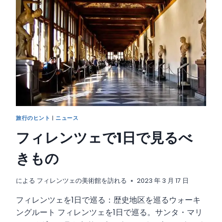
美
ラ
術
ン
館
を
訪
れ
る
最
良
の
方
法
旅行のヒント
|
ニュース
フィレンツェで1日で見るべ
きもの
による
フィレンツェの美術館を訪れる
2023 年 3 月 17 日
フィレンツェを1日で巡る：歴史地区を巡るウォーキ
ングルート フィレンツェを1日で巡る。サンタ・マリ