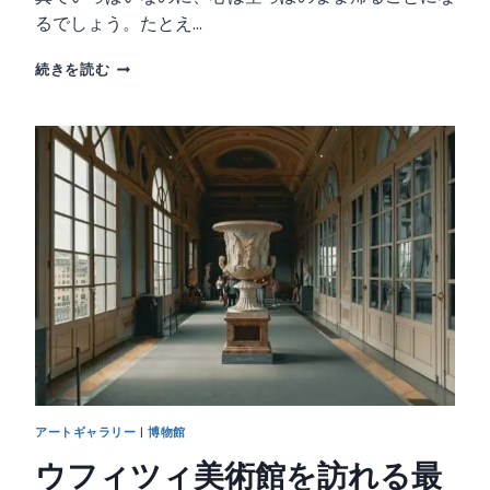
るでしょう。たとえ…
フ
続きを読む
ィ
レ
ン
ツ
ェ
は
初
め
て
？
実
用
的
な
旅
行
アートギャラリー
|
博物館
の
ヒ
ウフィツィ美術館を訪れる最
ン