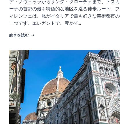
ア・ノヴェッラからサンタ・クローチェまで、トスカ
ーナの首都の最も特徴的な地区を巡る徒歩ルート。フ
ィレンツェは、私がイタリアで最も好きな芸術都市の
一つです。エレガントで、豊かで…
フ
続きを読む
ィ
レ
ン
ツ
ェ
で
1
日
で
見
る
べ
き
も
の