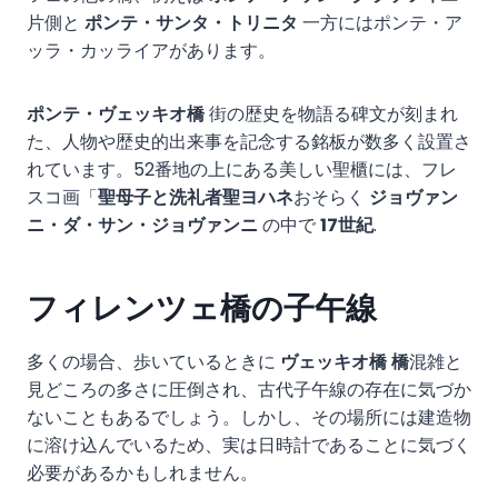
片側と
ポンテ・サンタ・トリニタ
一方にはポンテ・ア
ッラ・カッライアがあります。
ポンテ・ヴェッキオ橋
街の歴史を物語る碑文が刻まれ
た、人物や歴史的出来事を記念する銘板が数多く設置さ
れています。52番地の上にある美しい聖櫃には、フレ
スコ画「
聖母子と洗礼者聖ヨハネ
おそらく
ジョヴァン
ニ・ダ・サン・ジョヴァンニ
の中で
17世紀
.
フィレンツェ橋の子午線
多くの場合、歩いているときに
ヴェッキオ橋
橋
混雑と
見どころの多さに圧倒され、古代子午線の存在に気づか
ないこともあるでしょう。しかし、その場所には建造物
に溶け込んでいるため、実は日時計であることに気づく
必要があるかもしれません。