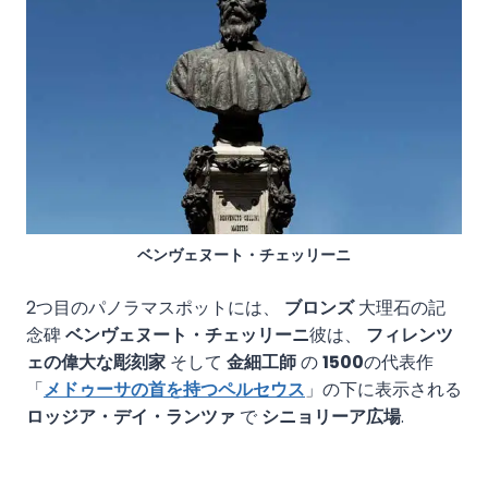
ベンヴェヌート・チェッリーニ
2つ目のパノラマスポットには、
ブロンズ
大理石の記
念碑
ベンヴェヌート・チェッリーニ
彼は、
フィレンツ
ェの偉大な彫刻家
そして
金細工師
の
1500
の代表作
「
メドゥーサの首を持つペルセウス
」の下に表示される
ロッジア・デイ・ランツァ
で
シニョリーア広場
.