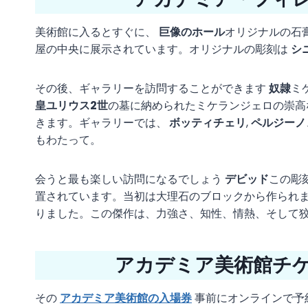
美術館に入るとすぐに、
巨像のホール
オリジナルの石
屋の中央に展示されています。オリジナルの彫刻は
シ
その後、ギャラリーを訪問することができます
奴隷
ミ
皇ユリウス2世
の墓に納められたミケランジェロの崇高
きます。ギャラリーでは、
ボッティチェリ
,
ペルジーノ
もわたって。
会うと最も楽しい訪問になるでしょう
デビッド
この彫
置されています。当初は大理石のブロックから作られ
りました。この傑作は、力強さ、知性、情熱、そして
アカデミア美術館チケ
その
アカデミア美術館の入場券
事前にオンラインで予