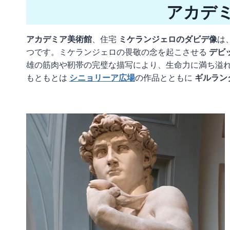
アカデ
アカデミア美術館
、住宅
ミケランジェロのダビデ像
は
つです。ミケランジェロの畏敬の念を起こさせる
デビ
雄の筋肉や靭帯の完璧な描写により、生命力に満ち溢
もともとは
シニョリーア広場
の作品とともに
ギルラン