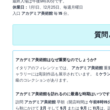
最終入場は午後9時30分です。
休業日：
1月1日、12月25日、毎週月曜日
入口
アカデミア美術館
毎
15
分。
質問
アカデミア美術館はなぜ重要なのでしょうか?
イタリアのフィレンツェでは、
アカデミア美術館
重
ャラリーには彫刻作品も展示されています。
ミケラ
級のコレクションがあります。
アカデミア美術館を訪れるのに最適な時期はいつです
訪問
アカデミア美術館
早朝（開店時間は
午前8時15
ら秋にかけて
2月
そして
5月
または
9月
に
11月
は、