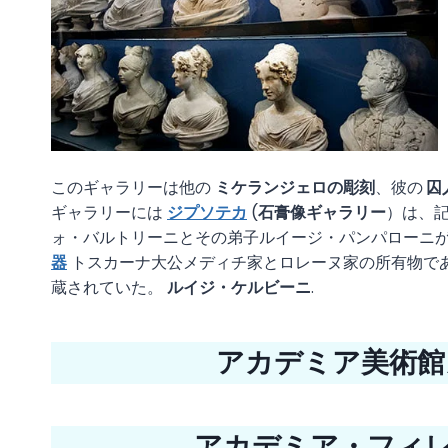
このギャラリーは他の
ミケランジェロの彫刻
、彼の
囚
ギャラリーには
ジプソテカ
(
石膏像ギャラリー
）は、
ォ・バルトリーニとその弟子ルイージ・パンパローニ
器
トスカーナ大公メディチ家とロレーヌ家の所有物で
蔵されていた。
ルイジ・ケルビーニ
.
アカデミア美術館ガ
アカデミア・フィ