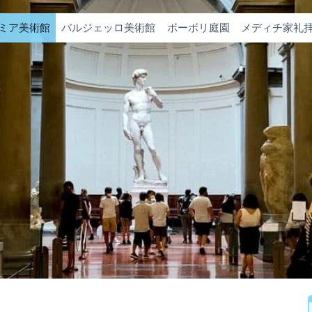
ミア美術館
バルジェッロ美術館
ボーボリ庭園
メディチ家礼