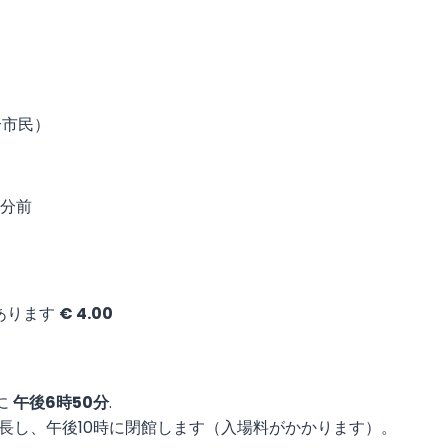
合市民）
分前
。
あります
€ 4.00
に
午後6時50分
.
延長し、午後10時に閉館します（入場料がかかります）。