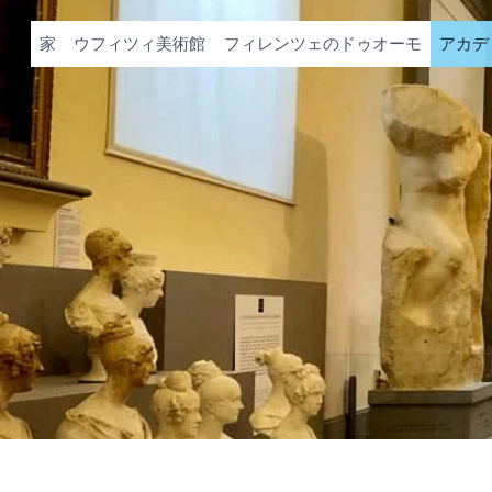
内
容
家
ウフィツィ美術館
フィレンツェのドゥオーモ
アカデ
を
ス
キ
ッ
プ