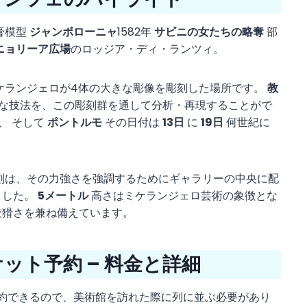
膏模型
ジャンボローニャ
1582年
サビニの女たちの略奪
部
ニョリーア広場
のロッジア・ディ・ランツィ。
ケランジェロが4体の大きな彫像を彫刻した場所です。
教
な技法を、この彫刻群を通して分析・再現することがで
、 そして
ポントルモ
その日付は
13日
に
19日
何世紀に
刻は、その力強さを強調するためにギャラリーの中央に配
ました。
5メートル
高さはミケランジェロ芸術の象徴とな
狡猾さを兼ね備えています。
ット予約 – 料金と詳細
約できるので、美術館を訪れた際に列に並ぶ必要があり