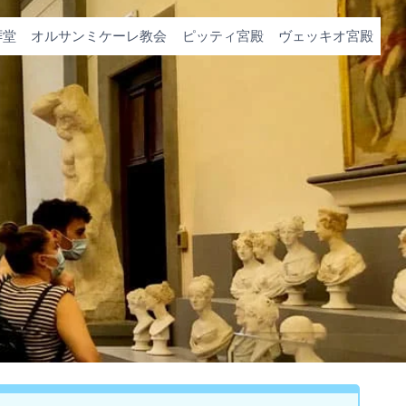
拝堂
オルサンミケーレ教会
ピッティ宮殿
ヴェッキオ宮殿