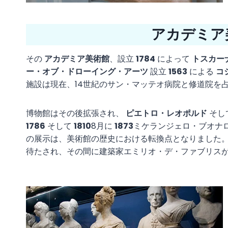
アカデミア
その
アカデミア美術館
、設立
1784
によって
トスカー
ー・オブ・ドローイング・アーツ
設立
1563
による
コ
施設は現在、14世紀のサン・マッテオ病院と修道院を
博物館はその後拡張され、
ピエトロ・レオポルド
そし
1786
そして
1810
8月に
1873
ミケランジェロ・ブオナ
の展示は、美術館の歴史における転換点となりました
待たされ、その間に建築家エミリオ・デ・ファブリス