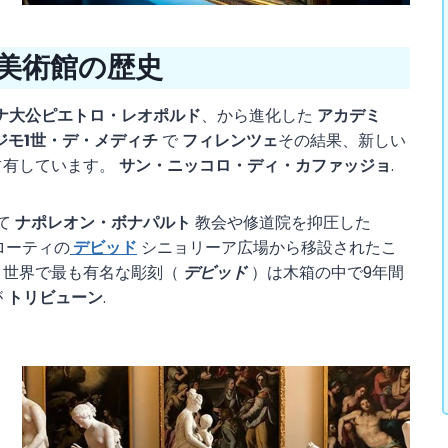
美術館の歴史
ナ大公ピエトロ・レオポルド
、から進化した
アカデミ
ジモ1世・デ・メディチ
で
フィレンツェ
その結果、新しい
占有しています。
サン・ニッコロ・ディ・カファッジョ
.
て
ナポレオン・ボナパルト
教会や修道院を抑圧した
ローティの
デビッド
シニョリーア広場から移設されたこ
。世界で最も有名な彫刻（
デビッド
）は木箱の中で9年間
が
トリビューン
.