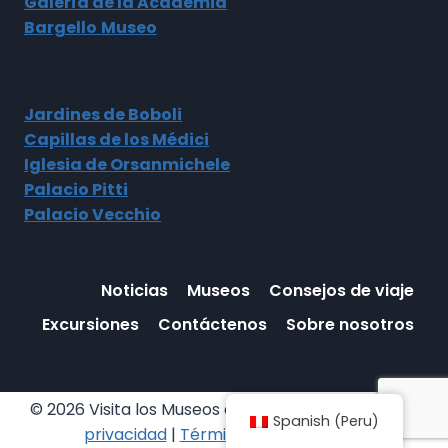
Galería de la Academia
Bargello
Museo
Jardines de Boboli
Capillas de los Médici
Iglesia de Orsanmichele
Palacio Pitti
Palacio Vecchio
Noticias
Museos
Consejos de viaje
Excursiones
Contáctenos
Sobre nosotros
© 2026 Visita los Museos de Florencia |
política de
Spanish (Peru)
privacidad
|
Términos y condiciones