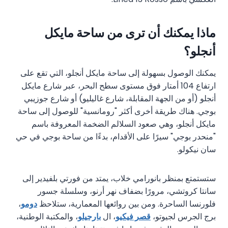
ماذا يمكنك أن ترى من ساحة مايكل
أنجلو؟
يمكنك الوصول بسهولة إلى ساحة مايكل أنجلو، التي تقع على
ارتفاع 104 أمتار فوق مستوى سطح البحر، عبر شارع مايكل
أنجلو (أو من الجهة المقابلة، شارع غاليليو) أو شارع جوزيبي
بوجي. هناك طريقة أخرى أكثر "رومانسية" للوصول إلى ساحة
مايكل أنجلو، وهي صعود السلالم الضخمة المعروفة باسم
"منحدر بوجي" سيرًا على الأقدام، بدءًا من ساحة بوجي في حي
سان نيكولو.
ستستمتع بمنظر بانورامي خلاب، يمتد من فورتي بلفيدير إلى
سانتا كروتشي، مرورًا بضفاف نهر أرنو، وسلسلة جسور
فلورنسا الساحرة. ومن بين روائعها المعمارية، ستلاحظ
دومو
،
برج الجرس لجيوتو،
قصر فيكيو
، ال
بارجيلو
، والمكتبة الوطنية،