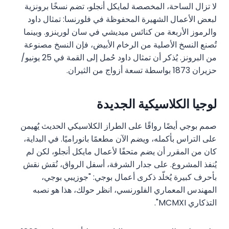
لا تزال الساحة، المخصصة لمايكل أنجلو، تضم نسخًا برونزية
لبعض الأعمال الشهيرة المحفوظة في فلورنسا: تمثال داود
والرموز الأربعة من كنائس ميديشي في سان لورينزو. وبينما
تُصنع النسخ الأصلية من الرخام الأبيض، فإن النسخ مصنوعة
من البرونز. يُذكر أن تمثال داود حُمل إلى القمة في 25 يونيو/
حزيران 1873 بواسطة تسعة أزواج من الثيران.
لوجيا الكلاسيكية الجديدة
صمم بوجي أيضًا رواقًا على الطراز الكلاسيكي الحديث يُهيمن
على التراس بأكمله، ويضم الآن مطعمًا بانوراميًا. في البداية،
كان من المقرر أن يضم متحفًا لأعمال مايكل أنجلو، لكن لم
يُنفذ المشروع. على جدار الشرفة، أسفل الرواق، نُقش نقش
بأحرف كبيرة يُخلّد ذكرى أعمال بوجي: "جوزيبي بوجي،
المهندس المعماري الفلورنسي، انظر حولك، هذا هو نصبه
التذكاري MCMXI".