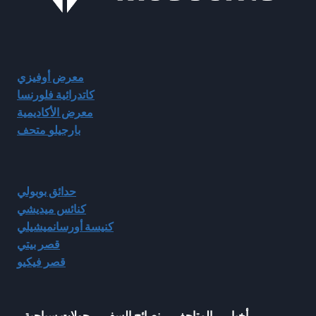
معرض أوفيزي
كاتدرائية فلورنسا
معرض الأكاديمية
بارجيلو
متحف
حدائق بوبولي
كنائس ميديشي
كنيسة أورسانميشيلي
قصر بيتي
قصر فيكيو
أخبار
المتاحف
نصائح السفر
جولات سياحية