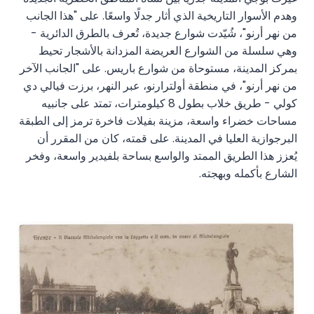
وهدم الأسوار التاريخية الذي أثار جدلًا واسعًا. على "هذا الجانب
من نهر أرنو"، شُيّدت شوارع جديدة، تُعرف بالطرق الدائرية -
وهي سلسلة من الشوارع العريضة المزدانة بالأشجار تحيط
بمركز المدينة، مستوحاة من شوارع باريس. على "الجانب الآخر
من نهر أرنو"، في منطقة أولترارنو، عبر النهر، برزت فيالي دي
كولي - طريق خلاب بطول 8 كيلومترات، تمتد على جانبيه
مساحات خضراء واسعة، مزينة بفيلات فاخرة ترمز إلى الطبقة
البرجوازية العليا في المدينة. على قمته، كان من المقرر أن
يُعزز هذا الطريق الممتد والواسع بساحة بلفيدير واسعة، وفخر
الشارع بأكمله وبهجته.