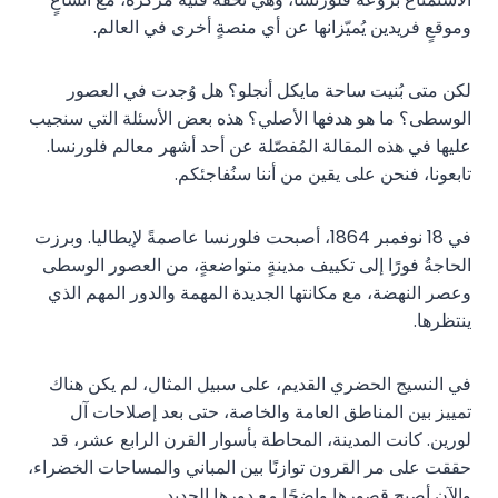
وموقعٍ فريدين يُميّزانها عن أي منصةٍ أخرى في العالم.
لكن متى بُنيت ساحة مايكل أنجلو؟ هل وُجدت في العصور
الوسطى؟ ما هو هدفها الأصلي؟ هذه بعض الأسئلة التي سنجيب
عليها في هذه المقالة المُفصّلة عن أحد أشهر معالم فلورنسا.
تابعونا، فنحن على يقين من أننا سنُفاجئكم.
في 18 نوفمبر 1864، أصبحت فلورنسا عاصمةً لإيطاليا. وبرزت
الحاجةُ فورًا إلى تكييف مدينةٍ متواضعةٍ، من العصور الوسطى
وعصر النهضة، مع مكانتها الجديدة المهمة والدور المهم الذي
ينتظرها.
في النسيج الحضري القديم، على سبيل المثال، لم يكن هناك
تمييز بين المناطق العامة والخاصة، حتى بعد إصلاحات آل
لورين. كانت المدينة، المحاطة بأسوار القرن الرابع عشر، قد
حققت على مر القرون توازنًا بين المباني والمساحات الخضراء،
والآن أصبح قصورها واضحًا مع دورها الجديد.