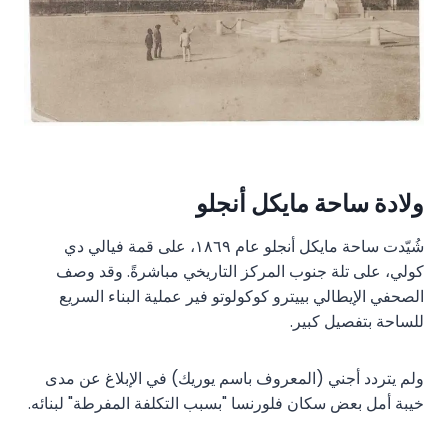
ولادة ساحة مايكل أنجلو
شُيّدت ساحة مايكل أنجلو عام ١٨٦٩، على قمة فيالي دي
كولي، على تلة جنوب المركز التاريخي مباشرةً. وقد وصف
الصحفي الإيطالي بييترو كوكولوتو فير عملية البناء السريع
للساحة بتفصيل كبير.
ولم يتردد أجني (المعروف باسم يوريك) في الإبلاغ عن مدى
خيبة أمل بعض سكان فلورنسا "بسبب التكلفة المفرطة" لبنائه.