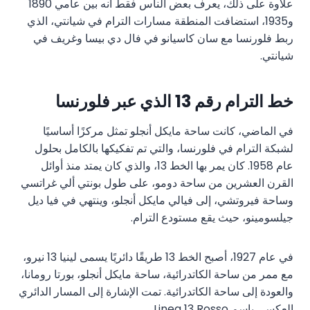
علاوة على ذلك، يعرف بعض الناس فقط أنه بين عامي 1890
و1935، استضافت المنطقة مسارات الترام في شيانتي، الذي
ربط فلورنسا مع سان كاسيانو في فال دي بيسا وغريف في
شيانتي.
خط الترام رقم 13 الذي عبر فلورنسا
في الماضي، كانت ساحة مايكل أنجلو تمثل مركزًا أساسيًا
لشبكة الترام في فلورنسا، والتي تم تفكيكها بالكامل بحلول
عام 1958. كان يمر بها الخط 13، والذي كان يمتد منذ أوائل
القرن العشرين من ساحة دومو، على طول بونتي ألي غراتسي
وساحة فيروتشي، إلى فيالي مايكل أنجلو، وينتهي في فيا ديل
جيلسومينو، حيث يقع مستودع الترام.
في عام 1927، أصبح الخط 13 طريقًا دائريًا يسمى لينيا 13 نيرو،
مع ممر من ساحة الكاتدرائية، ساحة مايكل أنجلو، بورتا رومانا،
والعودة إلى ساحة الكاتدرائية. تمت الإشارة إلى المسار الدائري
العكسي باسم Linea 13 Rosso.