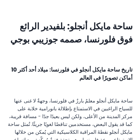
ساحة مايكل أنجلو: بلفيدير الرائع
فوق فلورنسا، صممه جوزيبي بوجي
تاريخ ساحة مايكل أنجلو في فلورنسا: ميلاد أحد أكثر 10
أماكن تصويرًا في العالم
ساحة مايكل أنجلو معلمٌ بارزٌ في فلورنسا، وجهةٌ لا غنى عنها
للسياح الراغبين في الاستمتاع بإطلالة بانورامية خلابة على
مركز المدينة من الأعلى، ولكن ليس بعيدًا جدًا - مسافة قريبة،
كما قد يقول البعض، مستخدمين تناقضًا لغويًا جريئًا. تُمثل ساحة
مايكل أنجلو نقطةَ المراقبة الكلاسيكية التي يُمكن من خلالها
الاستمتاع بروعة فلورنسا، وهي تحفة فنيةٌ مُركّزة، مع اتساعٍ