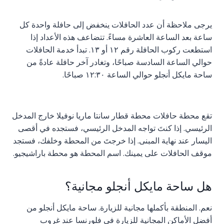
يرجى ملاحظة أن عدد الحافلات ينخفض إلى حافلة واحدة كل
ساعة بعد الساعة العاشرة مساءً. تتضاعف هذه الأعداد إذا
استطعت ركوب الحافلة رقم ١٢ أو ١٣. تبدأ خدمة الحافلات
حوالي الساعة السادسة صباحًا، وتغادر آخر حافلة عادةً من
ساحة مايكل أنجلو حوالي الساعة ١٢:٣٠ صباحًا.
تقع محطة حافلات محطة قطار سانتا ماريا نوفيلا خارج المدخل
الرئيسي. إذا كنتَ تواجه المدخل الرئيسي، فستجده في أقصى
اليسار عند نهاية المبنى. إذا خرجتَ من المحطة وخلفك، فستجد
موقف الحافلات على يمينك. اسم المحطة هو محطة باراشيجيو.
هل ساحة مايكل أنجلو مجانية؟
نعم. المنطقة بأكملها مجانية للزيارة. ساحة مايكل أنجلو من
أفضل الأماكن المجانية للزيارة في فلورنسا عند غروب