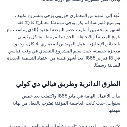
عُهد إلى المهندس المعماري جوزيبي بوجي بمشروع تكييف
وتوسيع فلورنسا. لم يكن بوجي مهندسًا معماريًا عاديًا؛ فقد
اشتهر بدمجه بين أسلوب عصر النهضة الجديد (الذي يتناسب مع
تاريخ المدينة) والاتجاهات الجديدة المرتبطة بشكل رئيسي
بالحدائق الإنجليزية. عمل المهندس المعماري بلا كلل، وحقق
معجزة حقيقية، حيث سلم المشروع التنفيذي في وقت قياسي
في 18 فبراير 1865، بعد أشهر قليلة من اعتماد التسمية الجديدة
للمدينة رسميًا.
الطرق الدائرية وطريق فيالي دي كولي
بدأت الأعمال الهامة في مايو 1865 واكتملت بعد خمس
سنوات، حيث كانت العاصمة المؤقتة تقترب بالفعل من نهاية
مهمتها.
غيّرت بوجي المدينة جذريًا بين نشأة المناطق الحضرية الجديدة