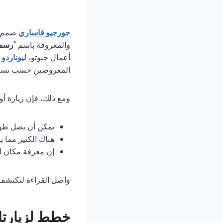
جورجيو فاساري
والمعروفة باسم "
رسمي
أعمال جيوتو،
ليوناردو 
المعروضين حسب تسلسله
ومع ذلك، فإن زيارة أ
يمكن أن يصل طول
هناك الكثير مما ي
إن معرفة مكان البد
واصل القراءة لتكتشف أفضل طريقة لزي
خطط لزيارتك