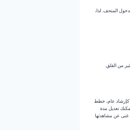
دخول المتحف. لذا،
ير من القلق.
ك، كإرشاد عام، خطط
كنك تعديل مدة
دًا، فتأكد من إعداد قائمة تضم ١٠-٢٠ عملًا فنيًا لا غنى عن مشاهدتها