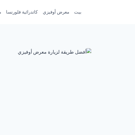
لتجاوز
لى
بيت
معرض أوفيزي
كاتدرائية فلورنسا
م
لمحتوى