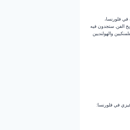
لقرن السادس عشر لإيواء أهم 13 محكمة في فلورنسا،
ي تاريخ الفن. ستجدون فيه
لمنكيين والهولنديين