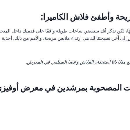
مريحة وأطفئ فلاش الكاميرا:
تافهًا، لكن تذكر أنك ستقضي ساعات طويلة واقفًا على قدميك داخل المت
لى آخر. نصيحتنا لك هي ارتداء ملابس مريحة، والأهم من ذلك، أحذية م
نع منعًا باتًا استخدام الفلاش وعصا السيلفي في المعرض
.
 المصحوبة بمرشدين في معرض أوفيزي - 3