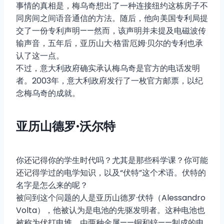
事情的真相是，梅乌奇想出了一种连接纽约这栋房子不
同房间之间语音通信的方法。随后，他向美国专利局提
交了一份专利声明——然而，该声明并未提及电磁波传
输声音，五年后，亚历山大·格雷厄姆·贝尔的专利也承
认了这一点。
不过，意大利政府确实承认梅乌奇是官方的电话发明
者。2003年，意大利政府发行了一枚官方邮票，以纪
念梅乌奇的成就。
亚历山德罗·沃尔特
你还记得你的学生时代吗？尤其是那些科学课？你可能
还记得学过的电学知识，以及“伏特”这个术语。伏特的
名字是怎么来的呢？
被问到这个问题的人是亚历山德罗·伏特（Alessandro
Volta），他被认为是电池的先驱发明者。这种电池也
被称为伏打电堆，由两种金属——铜和锌——制成的电