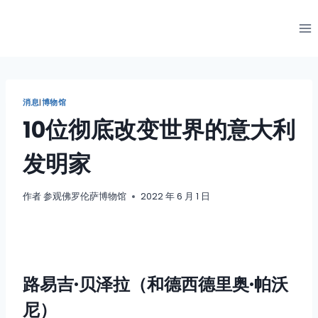
跳
到
内
容
消息
|
博物馆
10位彻底改变世界的意大利
发明家
作者
参观佛罗伦萨博物馆
2022 年 6 月 1 日
路易吉·贝泽拉（和德西德里奥·帕沃
尼）