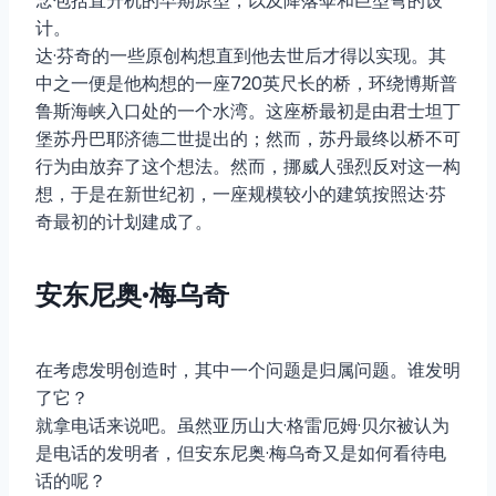
念包括直升机的早期原型，以及降落伞和巨型弩的设
计。
达·芬奇的一些原创构想直到他去世后才得以实现。其
中之一便是他构想的一座720英尺长的桥，环绕博斯普
鲁斯海峡入口处的一个水湾。这座桥最初是由君士坦丁
堡苏丹巴耶济德二世提出的；然而，苏丹最终以桥不可
行为由放弃了这个想法。然而，挪威人强烈反对这一构
想，于是在新世纪初，一座规模较小的建筑按照达·芬
奇最初的计划建成了。
安东尼奥·梅乌奇
在考虑发明创造时，其中一个问题是归属问题。谁发明
了它？
就拿电话来说吧。虽然亚历山大·格雷厄姆·贝尔被认为
是电话的发明者，但安东尼奥·梅乌奇又是如何看待电
话的呢？