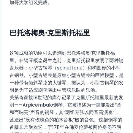
加哥大学组装完成。
巴托洛梅奥·克里斯托福里
这项成就的功臣可以追溯到巴托洛梅奥·克里斯托福
里。在钢琴概念诞生之前，克里斯托福里发明了两种键
盘乐器：小型古钢琴（spinettone）和椭圆形的小型
古钢琴。小型古钢琴是原始小型古钢琴的巨幅模型，是
一种带有倾斜琴弦的大键琴。据认为，小型古钢琴的发
明是为了适应剧院演出中管弦乐队的乐池。
美第奇家族18世纪的库存记录了克里斯托福里最新的发
明——Arpicembalo钢琴。它被描述为一架能发出“柔
和而响亮”声音的钢琴，其“两组琴弦以同音高演奏”，
营造出“没有玫瑰色的柏木音板”般的音色。这架钢琴的
首版非常受欢迎，于1711年在佛罗伦萨被两位身份不明