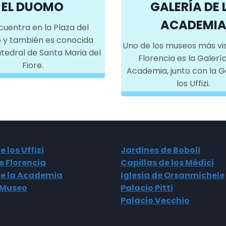
EL DUOMO
GALERÍA DE 
ACADEMI
cuentra en la Plaza del
y también es conocida
Uno de los museos más vi
edral de Santa Maria del
Florencia es la Galería
Fiore.
Academia, junto con la G
los Uffizi.
e los Uffizi
Jardines de Boboli
 Florencia
Capillas de los Médici
de la Academia
Iglesia de Orsanmichele
Museo
Palacio Pitti
Palacio Vecchio