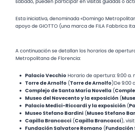
sábado, pueden participar en visitas guiadas o act
Esta iniciativa, denominada «Domingo Metropolitan
apoyo de GIOTTO (una marca de FILA Fabbrica Itali
A continuación se detallan los horarios de apertur
Metropolitana de Florencia:
Palacio Vecchio
Horario de apertura: 9:00 a. m
Torre de Arnolfo
(
Torre de Arnolfo
)De 9:00 a
Complejo de Santa María Novella
(
Complej
Museo del Novecento y la exposición
(
Muse
Palacio Medici-Riccardi y la exposición
(
Pa
Museo Stefano Bardini
(
Museo Stefano Bar
Capilla Brancacci
(
Capilla Brancacci
), vis
Fundación Salvatore Romano
(
Fundación