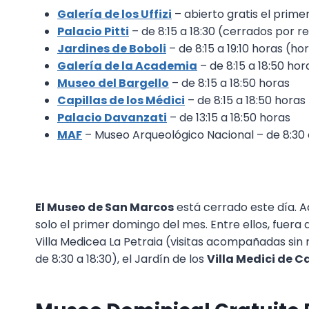
Galería de los Uffizi
– abierto gratis el prime
Palacio Pitti
– de 8:15 a 18:30 (cerrados por 
Jardines de Boboli
– de 8:15 a 19:10 horas (hor
Galería de la Academia
– de 8:15 a 18:50 hor
Museo del Bargello
– de 8:15 a 18:50 horas
Capillas de los Médici
– de 8:15 a 18:50 horas
Palacio Davanzati
– de 13:15 a 18:50 horas
MAF
– Museo Arqueológico Nacional – de 8:30 
El Museo de San Marcos
está cerrado este día.
solo el primer domingo del mes. Entre ellos, fuera d
Villa Medicea La Petraia (visitas acompañadas sin res
de 8:30 a 18:30), el Jardín de los
Villa Medici de C